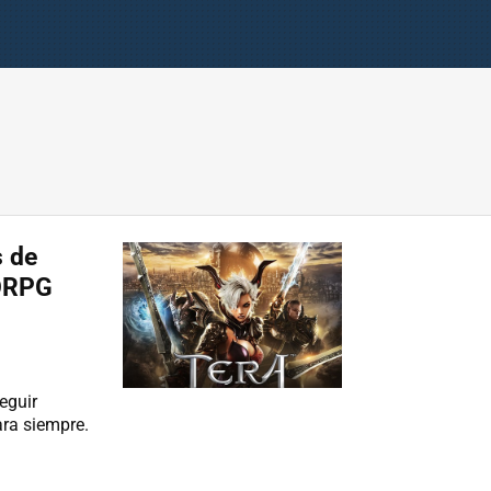
s de
MORPG
eguir
ara siempre.