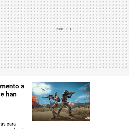
omento a
se han
ras para