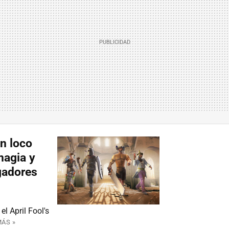
n loco
magia y
ugadores
 April Fool's
MÁS »