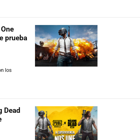
x One
de prueba
n los
g Dead
e