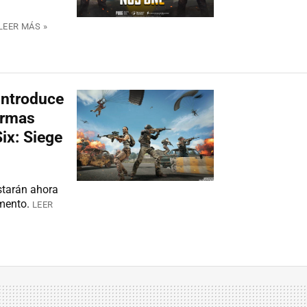
LEER MÁS »
introduce
armas
Six: Siege
starán ahora
mento.
LEER