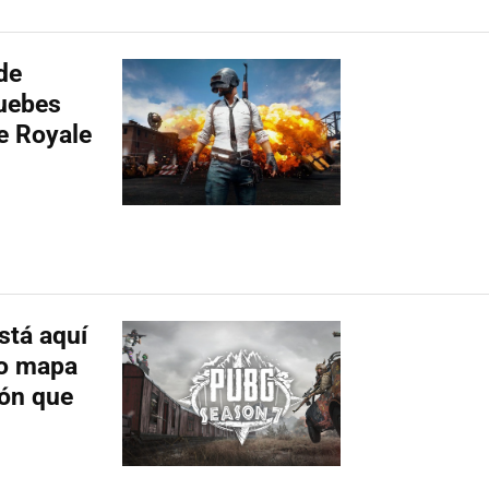
de
uebes
le Royale
stá aquí
do mapa
ión que