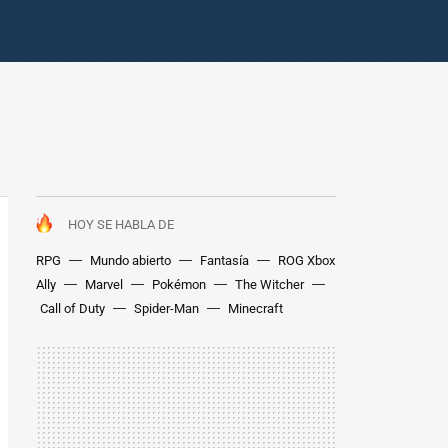
HOY SE HABLA DE
RPG
Mundo abierto
Fantasía
ROG Xbox
Ally
Marvel
Pokémon
The Witcher
Call of Duty
Spider-Man
Minecraft