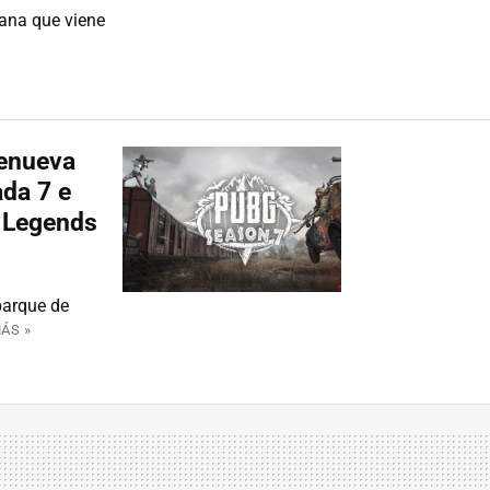
ana que viene
renueva
da 7 e
x Legends
parque de
ÁS »