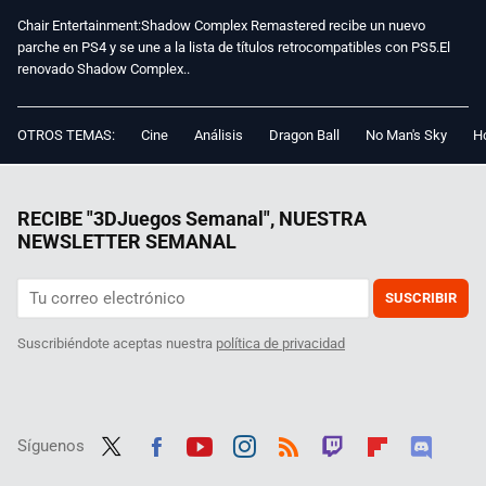
Chair Entertainment:Shadow Complex Remastered recibe un nuevo
parche en PS4 y se une a la lista de títulos retrocompatibles con PS5.El
renovado Shadow Complex..
OTROS TEMAS:
Cine
Análisis
Dragon Ball
No Man's Sky
Ho
RECIBE "3DJuegos Semanal", NUESTRA
NEWSLETTER SEMANAL
SUSCRIBIR
Suscribiéndote aceptas nuestra
política de privacidad
Síguenos
Twit
Fac
Yout
Inst
RSS
Twit
Flip
Disc