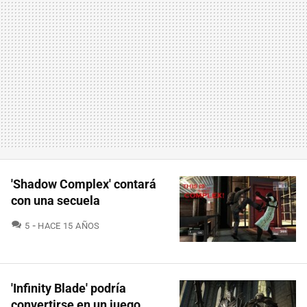
'Shadow Complex' contará
con una secuela
COMENTARIOS
5
HACE 15 AÑOS
'Infinity Blade' podría
convertirse en un juego