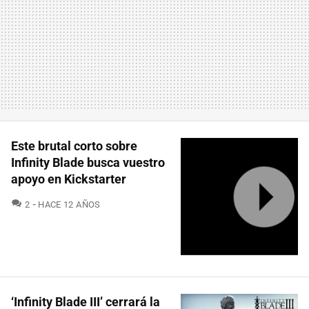
Este brutal corto sobre
Infinity Blade busca vuestro
apoyo en Kickstarter
COMENTARIOS
2
HACE 12 AÑOS
‘Infinity Blade III’ cerrará la