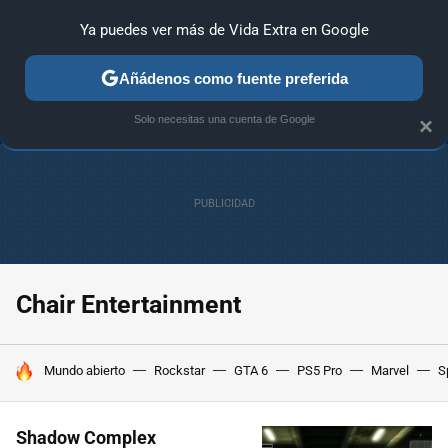
Ya puedes ver más de Vida Extra en Google
ANÁLISIS
GUÍAS Y TRUCOS
PC
SONY
NINTENDO
Añádenos como fuente preferida
Solo necesitas una cuenta de Google
×
Chair Entertainment
HOY SE HABLA DE
Mundo abierto
Rockstar
GTA 6
PS5 Pro
Marvel
S
Shadow Complex