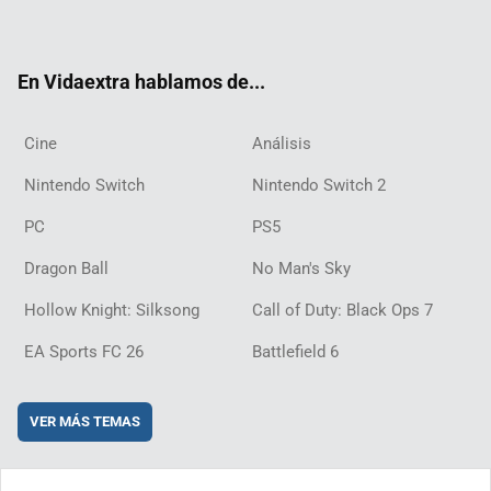
ter
ebo
ube
agra
ch
boar
ord
ok
m
d
En Vidaextra hablamos de...
Cine
Análisis
Nintendo Switch
Nintendo Switch 2
PC
PS5
Dragon Ball
No Man's Sky
Hollow Knight: Silksong
Call of Duty: Black Ops 7
EA Sports FC 26
Battlefield 6
VER MÁS TEMAS