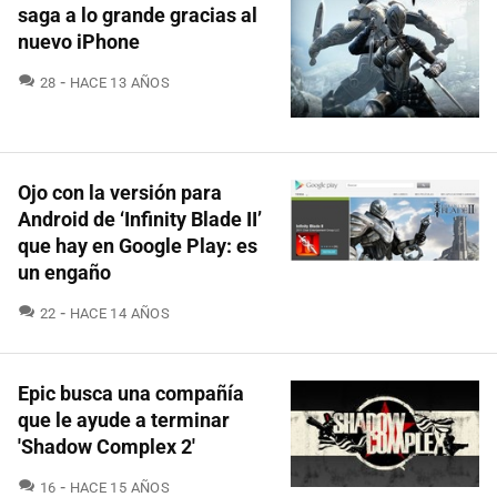
saga a lo grande gracias al
nuevo iPhone
COMENTARIOS
28
HACE 13 AÑOS
Ojo con la versión para
Android de ‘Infinity Blade II’
que hay en Google Play: es
un engaño
COMENTARIOS
22
HACE 14 AÑOS
Epic busca una compañía
que le ayude a terminar
'Shadow Complex 2'
COMENTARIOS
16
HACE 15 AÑOS