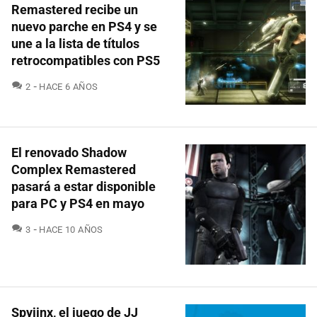
Remastered recibe un
nuevo parche en PS4 y se
une a la lista de títulos
retrocompatibles con PS5
COMENTARIOS
2
HACE 6 AÑOS
El renovado Shadow
Complex Remastered
pasará a estar disponible
para PC y PS4 en mayo
COMENTARIOS
3
HACE 10 AÑOS
Spyjinx, el juego de JJ