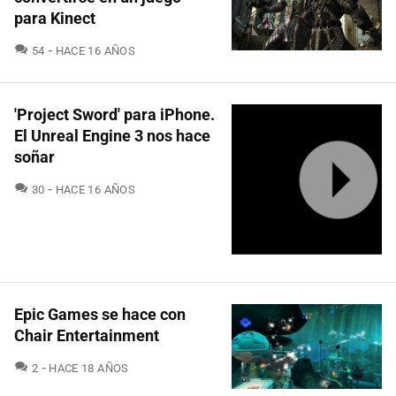
para Kinect
COMENTARIOS
54
HACE 16 AÑOS
'Project Sword' para iPhone.
El Unreal Engine 3 nos hace
soñar
COMENTARIOS
30
HACE 16 AÑOS
Epic Games se hace con
Chair Entertainment
COMENTARIOS
2
HACE 18 AÑOS