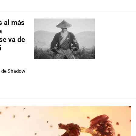
os al más
a
se va de
i
es de Shadow