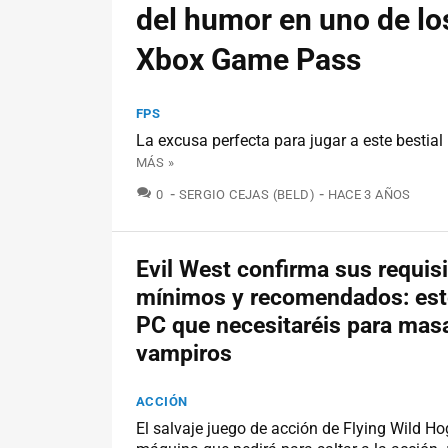
del humor en uno de lo
Xbox Game Pass
FPS
La excusa perfecta para jugar a este bestial
MÁS »
COMENTARIOS
0
SERGIO CEJAS (BELD)
HACE 3 AÑOS
Evil West confirma sus requis
mínimos y recomendados: este
PC que necesitaréis para mas
vampiros
ACCIÓN
El salvaje juego de acción de Flying Wild Hog