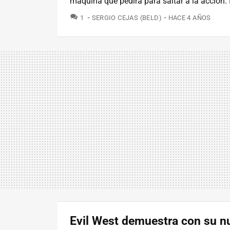
máquina que pedirá para saltar a la acción.
COMENTARIOS
1
SERGIO CEJAS (BELD)
HACE 4 AÑOS
Evil West demuestra con su n