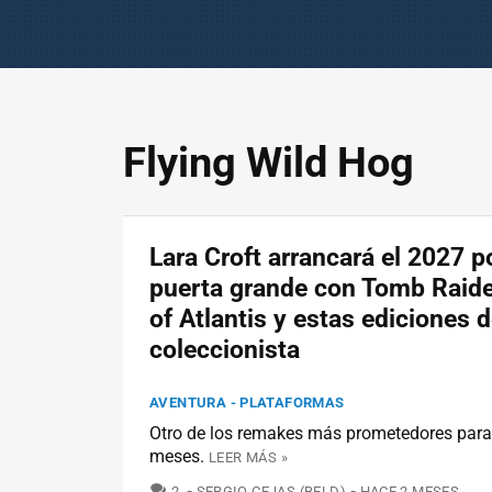
Flying Wild Hog
Lara Croft arrancará el 2027 po
puerta grande con Tomb Raide
of Atlantis y estas ediciones 
coleccionista
AVENTURA - PLATAFORMAS
Otro de los remakes más prometedores para
meses.
LEER MÁS »
COMENTARIOS
2
SERGIO CEJAS (BELD)
HACE 2 MESES