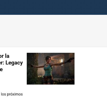
r la
r: Legacy
de
 los próximos