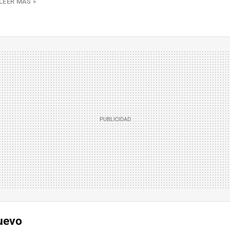
LEER MÁS »
uevo