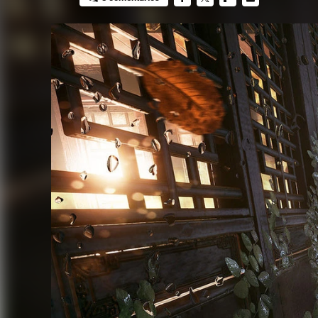
FACEBOOK
TWITTER
FLIPBOARD
E-
MAIL