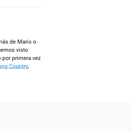
más de Mario o
 hemos visto
 por primera vez
ng Country
,