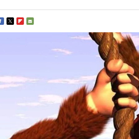
ACEBOOK
TWITTER
FLIPBOARD
E-
MAIL