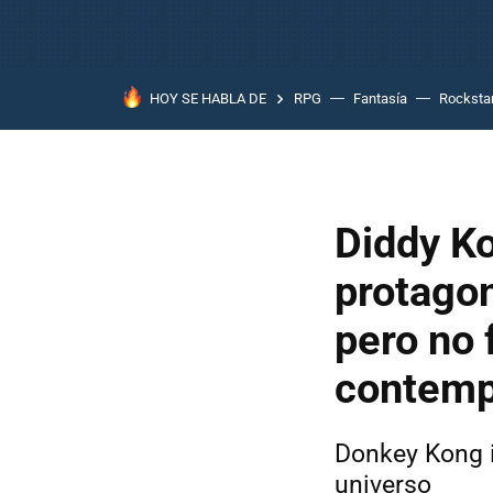
HOY SE HABLA DE
RPG
Fantasía
Rocksta
Diddy Ko
protago
pero no 
contemp
Donkey Kong 
universo