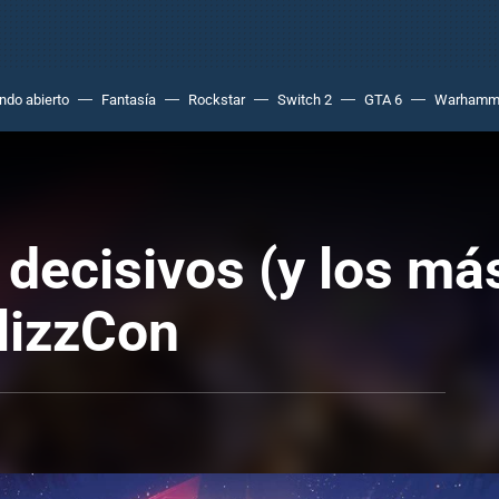
do abierto
Fantasía
Rockstar
Switch 2
GTA 6
Warhamm
ecisivos (y los más
BlizzCon