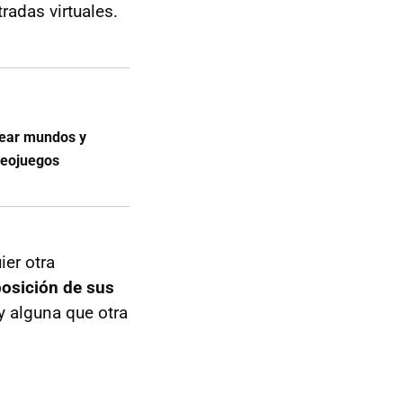
tradas virtuales.
crear mundos y
deojuegos
ier otra
posición de sus
 alguna que otra