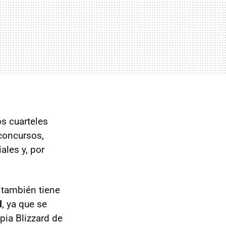
os cuarteles
concursos,
ales y, por
d también tiene
l
, ya que se
pia Blizzard de