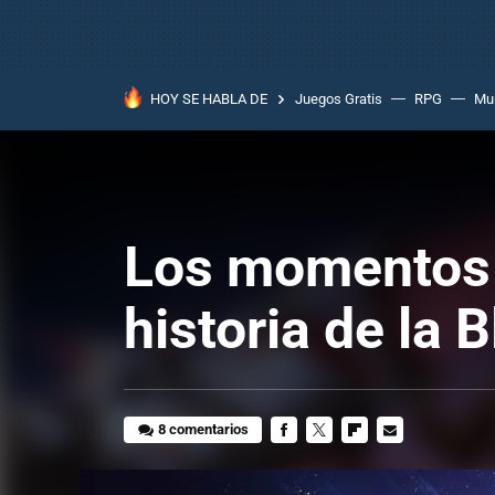
HOY SE HABLA DE
Juegos Gratis
RPG
Mun
Los momentos d
historia de la 
8 comentarios
FACEBOOK
TWITTER
FLIPBOARD
E-
MAIL