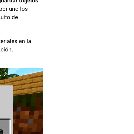
guardar objetos
.
por uno los
cuito de
eriales en la
ción.