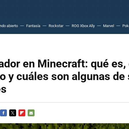
do abierto
Fantasía
Rockstar
ROG Xbox Ally
Marvel
Po
ador en Minecraft: qué es
lo y cuáles son algunas de
es
FACEBOOK
TWITTER
FLIPBOARD
E-
MAIL