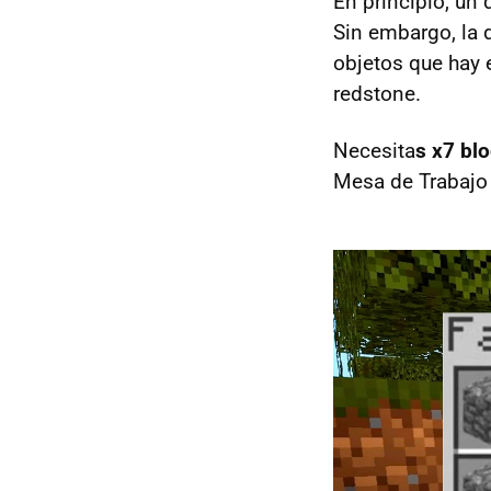
En principio, un 
Sin embargo, la 
objetos que hay e
redstone.
Necesita
s x7 bl
Mesa de Trabajo 