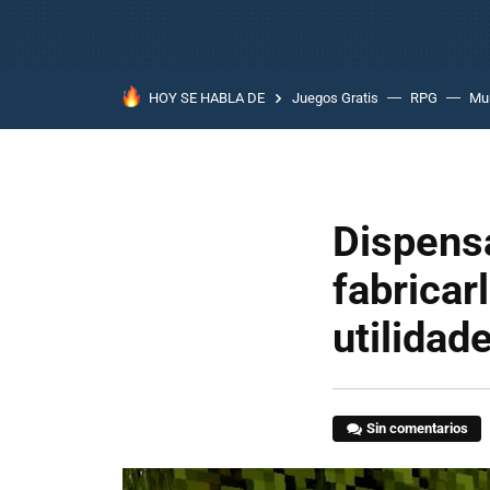
HOY SE HABLA DE
Juegos Gratis
RPG
Mun
Dispens
fabricar
utilidad
Sin comentarios