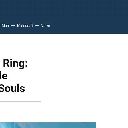
r-Man
Minecraft
Valve
 Ring:
de
Souls