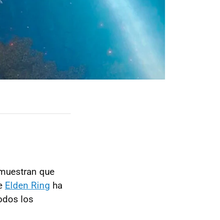
muestran que
de
Elden Ring
ha
todos los