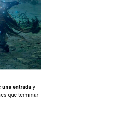
e
una entrada
y
enes que terminar