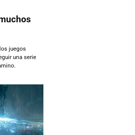
a muchos
los juegos
guir una serie
amino.