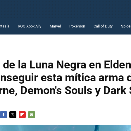
ntasía
ROG Xbox Ally
Marvel
Pokémon
Call of Duty
Spide
de la Luna Negra en Elden
nseguir esta mítica arma 
ne, Demon's Souls y Dark 
FACEBOOK
TWITTER
FLIPBOARD
E-
MAIL