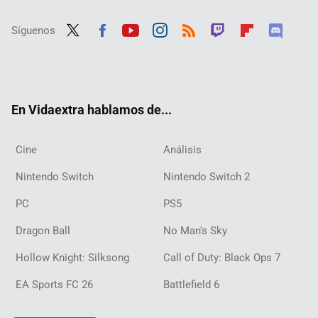
Síguenos
Twit
Fac
Yout
Inst
RSS
Twit
Flip
Disc
ter
ebo
ube
agra
ch
boar
ord
ok
m
d
En Vidaextra hablamos de...
Cine
Análisis
Nintendo Switch
Nintendo Switch 2
PC
PS5
Dragon Ball
No Man's Sky
Hollow Knight: Silksong
Call of Duty: Black Ops 7
EA Sports FC 26
Battlefield 6