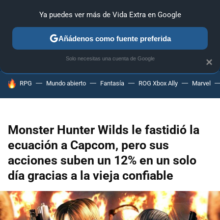
Ya puedes ver más de Vida Extra en Google
ANÁLISIS
GUÍAS Y TRUCOS
PC
SONY
NINTENDO
Añádenos como fuente preferida
Solo necesitas una cuenta de Google
×
HOY SE HABLA DE
RPG
Mundo abierto
Fantasía
ROG Xbox Ally
Marvel
Monster Hunter Wilds le fastidió la
ecuación a Capcom, pero sus
acciones suben un 12% en un solo
día gracias a la vieja confiable