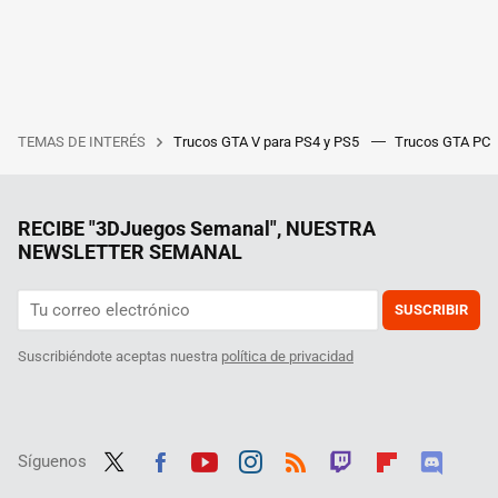
TEMAS DE INTERÉS
Trucos GTA V para PS4 y PS5
Trucos GTA PC
RECIBE "3DJuegos Semanal", NUESTRA
NEWSLETTER SEMANAL
SUSCRIBIR
Suscribiéndote aceptas nuestra
política de privacidad
Síguenos
Twit
Fac
Yout
Inst
RSS
Twit
Flip
Disc