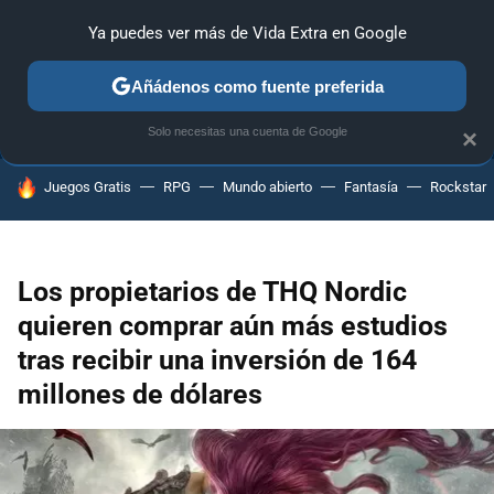
Ya puedes ver más de Vida Extra en Google
ANÁLISIS
GUÍAS Y TRUCOS
PC
SONY
NINTENDO
Añádenos como fuente preferida
Solo necesitas una cuenta de Google
×
HOY SE HABLA DE
Juegos Gratis
RPG
Mundo abierto
Fantasía
Rockstar
Los propietarios de THQ Nordic
quieren comprar aún más estudios
tras recibir una inversión de 164
millones de dólares