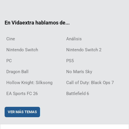
ter
ebo
ube
agra
ch
boar
ord
ok
m
d
En Vidaextra hablamos de...
Cine
Análisis
Nintendo Switch
Nintendo Switch 2
PC
PS5
Dragon Ball
No Man's Sky
Hollow Knight: Silksong
Call of Duty: Black Ops 7
EA Sports FC 26
Battlefield 6
VER MÁS TEMAS