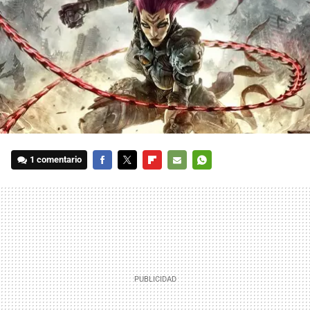
1 comentario
FACEBOOK
TWITTER
FLIPBOARD
E-
WHATSAPP
MAIL