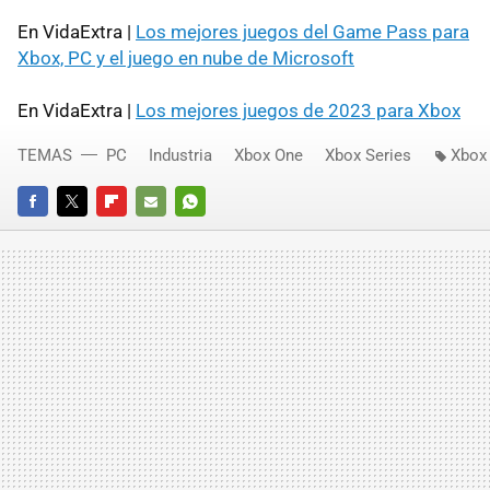
En VidaExtra |
Los mejores juegos del Game Pass para
Xbox, PC y el juego en nube de Microsoft
En VidaExtra |
Los mejores juegos de 2023 para Xbox
TEMAS
PC
Industria
Xbox One
Xbox Series
Xbox
FACEBOOK
TWITTER
FLIPBOARD
E-
WHATSAPP
MAIL