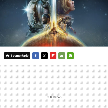
1 comentario
FACEBOOK
TWITTER
FLIPBOARD
E-
WHATSAPP
MAIL