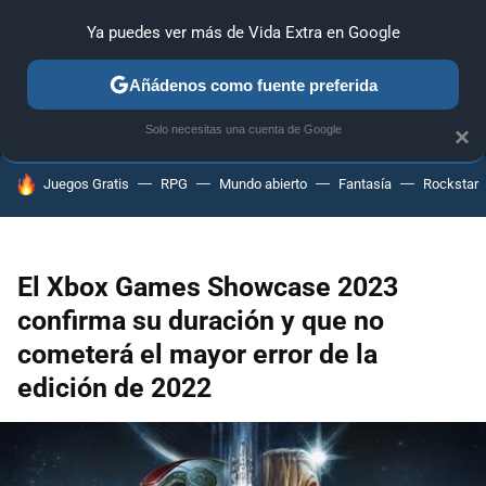
Ya puedes ver más de Vida Extra en Google
ANÁLISIS
GUÍAS Y TRUCOS
PC
SONY
NINTENDO
Añádenos como fuente preferida
Solo necesitas una cuenta de Google
×
HOY SE HABLA DE
Juegos Gratis
RPG
Mundo abierto
Fantasía
Rockstar
El Xbox Games Showcase 2023
confirma su duración y que no
cometerá el mayor error de la
edición de 2022