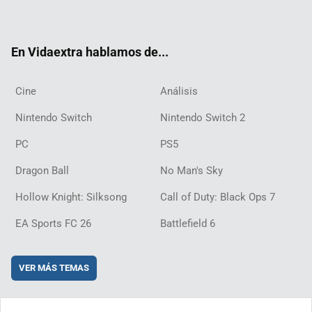
ter
ebo
ube
agra
ch
boar
ord
ok
m
d
En Vidaextra hablamos de...
Cine
Análisis
Nintendo Switch
Nintendo Switch 2
PC
PS5
Dragon Ball
No Man's Sky
Hollow Knight: Silksong
Call of Duty: Black Ops 7
EA Sports FC 26
Battlefield 6
VER MÁS TEMAS