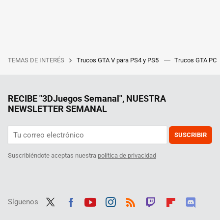
TEMAS DE INTERÉS
Trucos GTA V para PS4 y PS5
Trucos GTA PC
RECIBE "3DJuegos Semanal", NUESTRA
NEWSLETTER SEMANAL
SUSCRIBIR
Suscribiéndote aceptas nuestra
política de privacidad
Síguenos
Twit
Fac
Yout
Inst
RSS
Twit
Flip
Disc