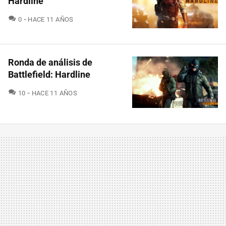
Hardline
COMENTARIOS
0
HACE 11 AÑOS
Ronda de análisis de
Battlefield: Hardline
COMENTARIOS
10
HACE 11 AÑOS