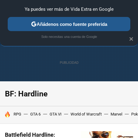
Ya puedes ver más de Vida Extra en Google
ANÁLISIS
GUÍAS Y TRUCOS
PC
SONY
NINTENDO
Añádenos como fuente preferida
Solo necesitas una cuenta de Google
×
BF: Hardline
HOY SE HABLA DE
RPG
GTA 6
GTA VI
World of Warcraft
Marvel
Po
Battlefield Hardline: