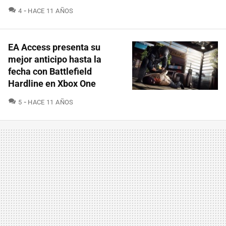
COMENTARIOS
4
HACE 11 AÑOS
EA Access presenta su
mejor anticipo hasta la
fecha con Battlefield
Hardline en Xbox One
COMENTARIOS
5
HACE 11 AÑOS