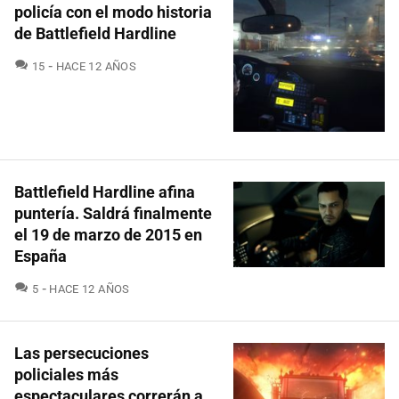
policía con el modo historia
de Battlefield Hardline
COMENTARIOS
15
HACE 12 AÑOS
Battlefield Hardline afina
puntería. Saldrá finalmente
el 19 de marzo de 2015 en
España
COMENTARIOS
5
HACE 12 AÑOS
Las persecuciones
policiales más
espectaculares correrán a