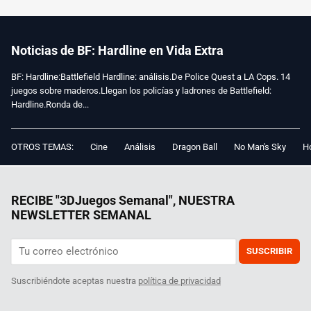
Noticias de BF: Hardline en Vida Extra
BF: Hardline:Battlefield Hardline: análisis.De Police Quest a LA Cops. 14
juegos sobre maderos.Llegan los policías y ladrones de Battlefield:
Hardline.Ronda de...
OTROS TEMAS:
Cine
Análisis
Dragon Ball
No Man's Sky
Ho
RECIBE "3DJuegos Semanal", NUESTRA
NEWSLETTER SEMANAL
SUSCRIBIR
Suscribiéndote aceptas nuestra
política de privacidad