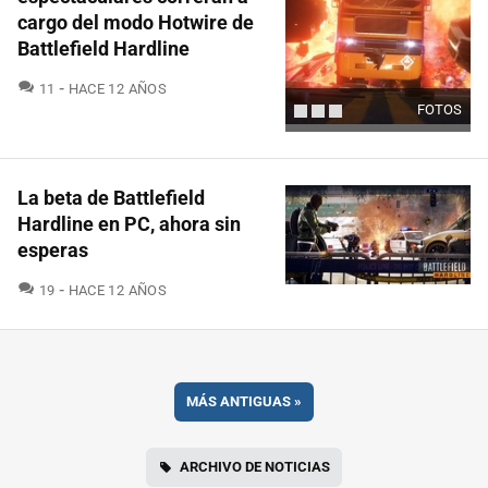
cargo del modo Hotwire de
Battlefield Hardline
COMENTARIOS
11
HACE 12 AÑOS
FOTOS
La beta de Battlefield
Hardline en PC, ahora sin
esperas
COMENTARIOS
19
HACE 12 AÑOS
MÁS ANTIGUAS
»
ARCHIVO DE NOTICIAS