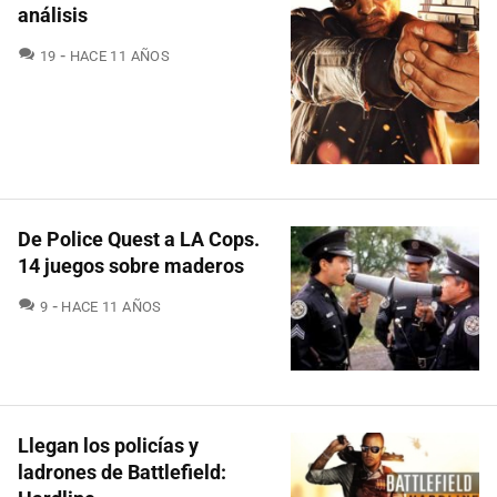
análisis
COMENTARIOS
19
HACE 11 AÑOS
De Police Quest a LA Cops.
14 juegos sobre maderos
COMENTARIOS
9
HACE 11 AÑOS
Llegan los policías y
ladrones de Battlefield: