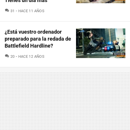
Tienes un día más
COMENTARIOS
31
HACE 11 AÑOS
¿Está vuestro ordenador
preparado para la redada de
Battlefield Hardline?
COMENTARIOS
20
HACE 12 AÑOS