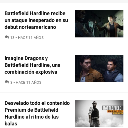
Battlefield Hardline recibe
un ataque inesperado en su
debut norteamericano
COMENTARIOS
13
HACE 11 AÑOS
Imagine Dragons y
Battlefield Hardline, una
combinación explosiva
COMENTARIOS
3
HACE 11 AÑOS
Desvelado todo el contenido
Premium de Battlefield
Hardline al ritmo de las
balas