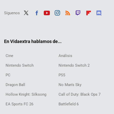
Síguenos
Twit
Fac
Yout
Inst
RSS
Twit
Flip
Disc
ter
ebo
ube
agra
ch
boar
ord
ok
m
d
En Vidaextra hablamos de...
Cine
Análisis
Nintendo Switch
Nintendo Switch 2
PC
PS5
Dragon Ball
No Man's Sky
Hollow Knight: Silksong
Call of Duty: Black Ops 7
EA Sports FC 26
Battlefield 6