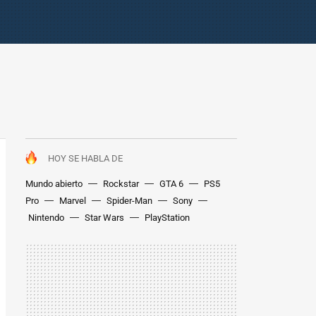
HOY SE HABLA DE
Mundo abierto
Rockstar
GTA 6
PS5
Pro
Marvel
Spider-Man
Sony
Nintendo
Star Wars
PlayStation