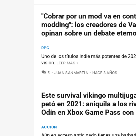
"Cobrar por un mod va en cont
modding": los creadores de V
opinan sobre un debate etern
RPG
Uno de los títulos indie más potentes de 20
visión.
LEER MÁS »
COMENTARIOS
5
JUAN SANMARTÍN
HACE 3 AÑOS
Este survival vikingo multijug
petó en 2021: aniquila a los ri
Odín en Xbox Game Pass con
ACCIÓN
Aún en acceso anticipado tienes una barbar