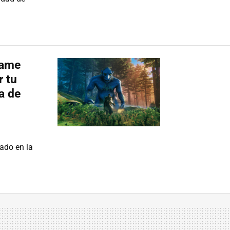
Game
r tu
a de
sado en la