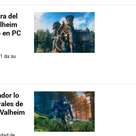
ra del
alheim
o en PC
21 da su
ador lo
vales de
 Valheim
idad de