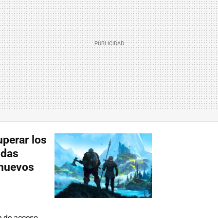
uperar los
idas
 nuevos
e de acceso