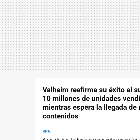
Valheim reafirma su éxito al s
10 millones de unidades vend
mientras espera la llegada de
contenidos
RPG
A día de hoy todavía se encuentra en su fas