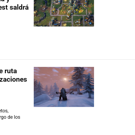
est saldrá
e ruta
izaciones
tos,
rgo de los