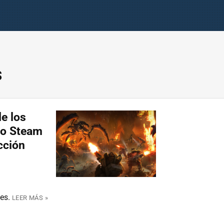
s
e los
do Steam
cción
es.
LEER MÁS »