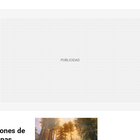
lones de
anas