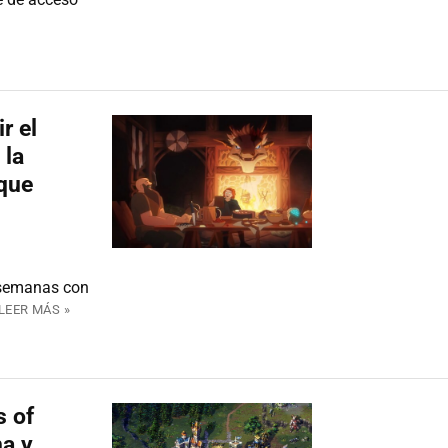
r el
 la
que
s semanas con
LEER MÁS »
s of
ha y