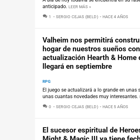
anticipado.
LEER MÁS »
COMENTARIOS
1
SERGIO CEJAS (BELD)
HACE 4 AÑOS
Valheim nos permitirá construi
hogar de nuestros sueños con
actualización Hearth & Home 
llegará en septiembre
RPG
El juego se actualizará a lo grande en una
unas cuantas novedades muy interesantes.
COMENTARIOS
0
SERGIO CEJAS (BELD)
HACE 5 AÑOS
El sucesor espiritual de Heroe
Might & Magic III ya tiene fec