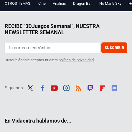
OTROS TEMAS:
Cine
Análisis
Dragon Ball
No Man's Sky
Ho
RECIBE "3DJuegos Semanal", NUESTRA
NEWSLETTER SEMANAL
SUSCRIBIR
Suscribiéndote aceptas nuestra
política de privacidad
Síguenos
Twit
Fac
Yout
Inst
RSS
Twit
Flip
Disc
ter
ebo
ube
agra
ch
boar
ord
ok
m
d
En Vidaextra hablamos de...