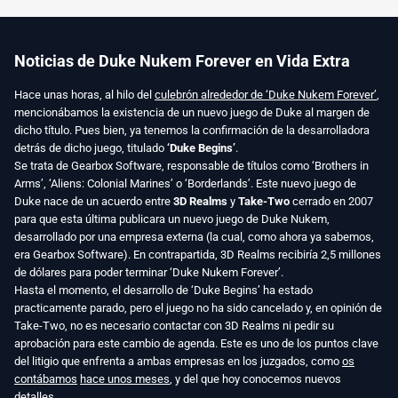
Noticias de Duke Nukem Forever en Vida Extra
Hace unas horas, al hilo del
culebrón alrededor de ‘Duke Nukem Forever’
,
mencionábamos la existencia de un nuevo juego de Duke al margen de
dicho título. Pues bien, ya tenemos la confirmación de la desarrolladora
detrás de dicho juego, titulado
‘Duke Begins’
.
Se trata de Gearbox Software, responsable de títulos como ‘Brothers in
Arms’, ‘Aliens: Colonial Marines’ o ‘Borderlands’. Este nuevo juego de
Duke nace de un acuerdo entre
3D Realms
y
Take-Two
cerrado en 2007
para que esta última publicara un nuevo juego de Duke Nukem,
desarrollado por una empresa externa (la cual, como ahora ya sabemos,
era Gearbox Software). En contrapartida, 3D Realms recibiría 2,5 millones
de dólares para poder terminar ‘Duke Nukem Forever’.
Hasta el momento, el desarrollo de ‘Duke Begins’ ha estado
practicamente parado, pero el juego no ha sido cancelado y, en opinión de
Take-Two, no es necesario contactar con 3D Realms ni pedir su
aprobación para este cambio de agenda. Este es uno de los puntos clave
del litigio que enfrenta a ambas empresas en los juzgados, como
os
contábamos
hace unos meses
, y del que hoy conocemos nuevos
detalles.