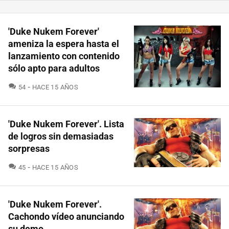
'Duke Nukem Forever'
ameniza la espera hasta el
lanzamiento con contenido
sólo apto para adultos
COMENTARIOS
54
HACE 15 AÑOS
'Duke Nukem Forever'. Lista
de logros sin demasiadas
sorpresas
COMENTARIOS
45
HACE 15 AÑOS
'Duke Nukem Forever'.
Cachondo vídeo anunciando
su demo