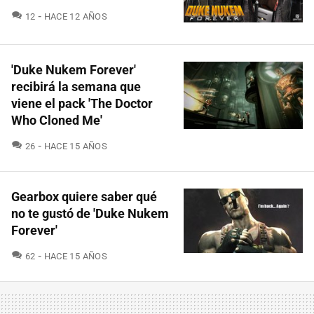
COMENTARIOS
12
HACE 12 AÑOS
'Duke Nukem Forever'
recibirá la semana que
viene el pack 'The Doctor
Who Cloned Me'
COMENTARIOS
26
HACE 15 AÑOS
Gearbox quiere saber qué
no te gustó de 'Duke Nukem
Forever'
COMENTARIOS
62
HACE 15 AÑOS