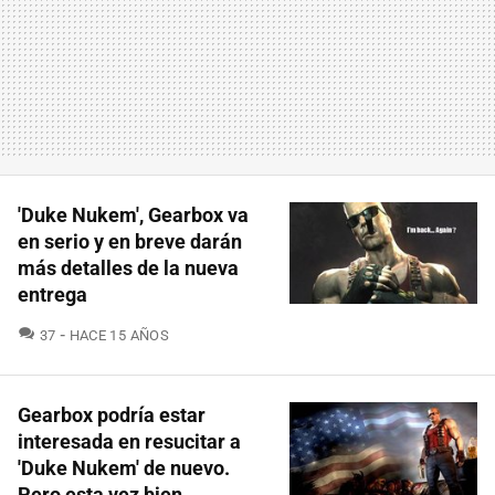
'Duke Nukem', Gearbox va
en serio y en breve darán
más detalles de la nueva
entrega
COMENTARIOS
37
HACE 15 AÑOS
Gearbox podría estar
interesada en resucitar a
'Duke Nukem' de nuevo.
Pero esta vez bien