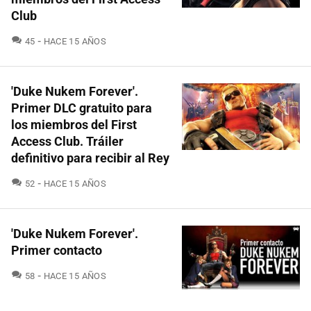
Club
COMENTARIOS
45
HACE 15 AÑOS
'Duke Nukem Forever'.
Primer DLC gratuito para
los miembros del First
Access Club. Tráiler
definitivo para recibir al Rey
COMENTARIOS
52
HACE 15 AÑOS
'Duke Nukem Forever'.
Primer contacto
COMENTARIOS
58
HACE 15 AÑOS