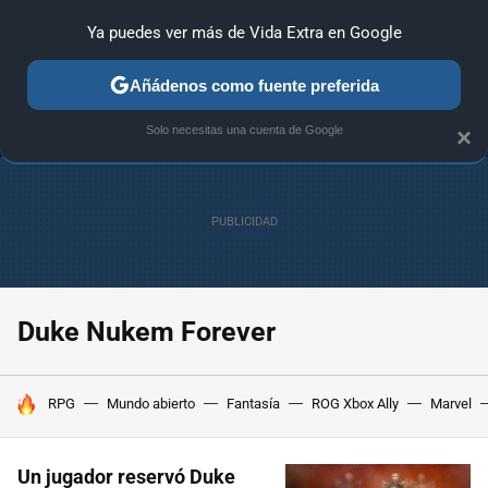
Ya puedes ver más de Vida Extra en Google
ANÁLISIS
GUÍAS Y TRUCOS
PC
SONY
NINTENDO
Añádenos como fuente preferida
Solo necesitas una cuenta de Google
×
Duke Nukem Forever
HOY SE HABLA DE
RPG
Mundo abierto
Fantasía
ROG Xbox Ally
Marvel
Un jugador reservó Duke