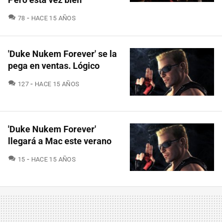
COMENTARIOS
78
HACE 15 AÑOS
'Duke Nukem Forever' se la
pega en ventas. Lógico
COMENTARIOS
127
HACE 15 AÑOS
'Duke Nukem Forever'
llegará a Mac este verano
COMENTARIOS
15
HACE 15 AÑOS