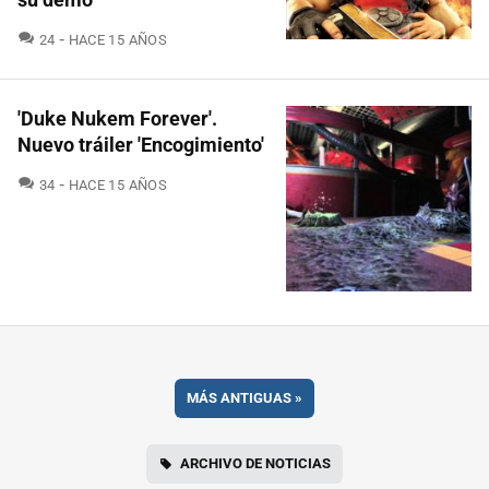
COMENTARIOS
24
HACE 15 AÑOS
'Duke Nukem Forever'.
Nuevo tráiler 'Encogimiento'
COMENTARIOS
34
HACE 15 AÑOS
MÁS ANTIGUAS
»
ARCHIVO DE NOTICIAS