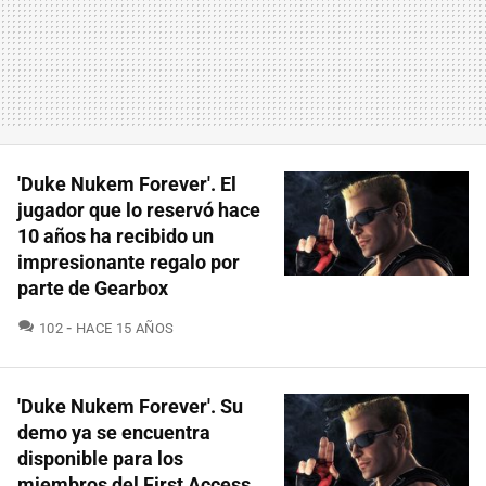
'Duke Nukem Forever'. El
jugador que lo reservó hace
10 años ha recibido un
impresionante regalo por
parte de Gearbox
COMENTARIOS
102
HACE 15 AÑOS
'Duke Nukem Forever'. Su
demo ya se encuentra
disponible para los
miembros del First Access