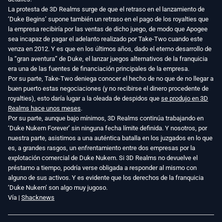
La protesta de 3D Realms surge de que el retraso en el lanzamiento de
‘Duke Begins’ supone también un retraso en el pago de los royalties que
la empresa recibiría por las ventas de dicho juego, de modo que Apogee
sea incapaz de pagar el adelanto realizado por Take-Two cuando este
venza en 2012. Y es que en los últimos años, dado el eterno desarrollo de
la “gran aventura” de Duke, el lanzar juegos alternativos de la franquicia
era una de las fuentes de financiación principales de la empresa.
Por su parte, Take-Two deniega conocer el hecho de no que de no llegar a
buen puerto estas negociaciones (y no recibirse el dinero procedente de
royalties), esto daría lugar a la oleada de despidos que
se produjo en 3D
Realms hace unos meses
.
Por su parte, aunque bajo mínimos, 3D Realms continúa trabajando en
‘Duke Nukem Forever’ sin ninguna fecha límite definida. Y nosotros, por
nuestra parte, asistimos a una auténtica batalla en los juzgados en lo que
es, a grandes rasgos, un enfrentamiento entre dos empresas por la
explotación comercial de Duke Nukem. Si 3D Realms no devuelve el
préstamo a tiempo, podría verse obligada a responder al mismo con
alguno de sus activos. Y es evidente que los derechos de la franquicia
‘Duke Nukem’ son algo muy jugoso.
Vía |
Shacknews