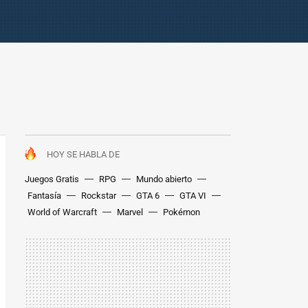
HOY SE HABLA DE
Juegos Gratis
RPG
Mundo abierto
Fantasía
Rockstar
GTA 6
GTA VI
World of Warcraft
Marvel
Pokémon