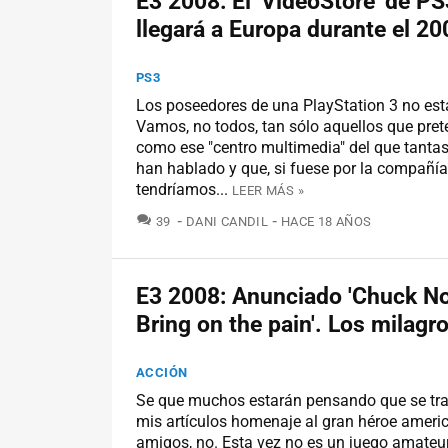
E3 2008: El 'VideoStore' de P
llegará a Europa durante el 20
PS3
Los poseedores de una PlayStation 3 no está
Vamos, no todos, tan sólo aquellos que pret
como ese "centro multimedia" del que tanta
han hablado y que, si fuese por la compañía
tendríamos...
LEER MÁS »
COMENTARIOS
39
DANI CANDIL
HACE 18 AÑOS
E3 2008: Anunciado 'Chuck No
Bring on the pain'. Los milagr
ACCIÓN
Se que muchos estarán pensando que se trat
mis artículos homenaje al gran héroe ameri
amigos, no. Esta vez no es un juego amateu