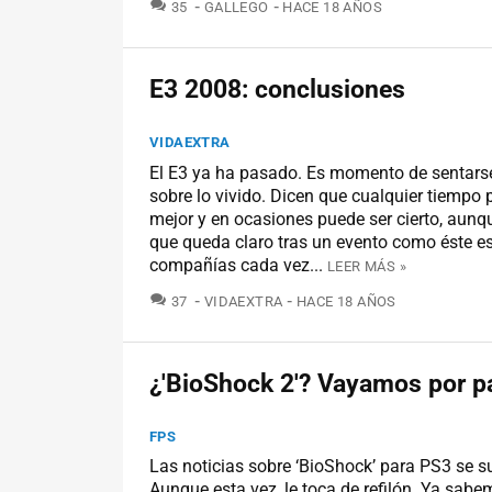
COMENTARIOS
35
GALLEGO
HACE 18 AÑOS
E3 2008: conclusiones
VIDAEXTRA
El E3 ya ha pasado. Es momento de sentarse
sobre lo vivido. Dicen que cualquier tiempo
mejor y en ocasiones puede ser cierto, aunq
que queda claro tras un evento como éste es
compañías cada vez...
LEER MÁS »
COMENTARIOS
37
VIDAEXTRA
HACE 18 AÑOS
¿'BioShock 2'? Vayamos por pa
FPS
Las noticias sobre ‘BioShock’ para PS3 se s
Aunque esta vez, le toca de refilón. Ya sab