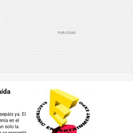
aída
epáis ya. El
enía en el
n solo la
e se presentó