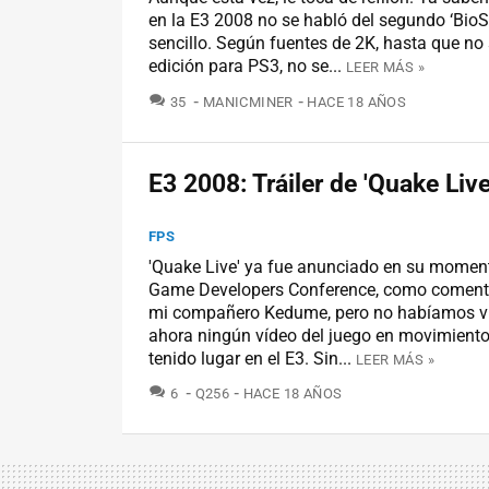
en la E3 2008 no se habló del segundo ‘Bio
sencillo. Según fuentes de 2K, hasta que no 
edición para PS3, no se...
LEER MÁS »
COMENTARIOS
35
MANICMINER
HACE 18 AÑOS
E3 2008: Tráiler de 'Quake Live
FPS
'Quake Live' ya fue anunciado en su moment
Game Developers Conference, como coment
mi compañero Kedume, pero no habíamos vi
ahora ningún vídeo del juego en movimiento
tenido lugar en el E3. Sin...
LEER MÁS »
COMENTARIOS
6
Q256
HACE 18 AÑOS