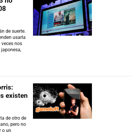
S3 no
08
n de suerte.
enden usarla
s veces nos
 japonesa,
rris:
os existen
a de otro de
cano, pero no
r o un