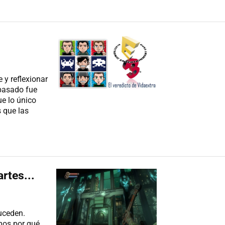
 y reflexionar
 pasado fue
ue lo único
 que las
rtes...
uceden.
emos por qué