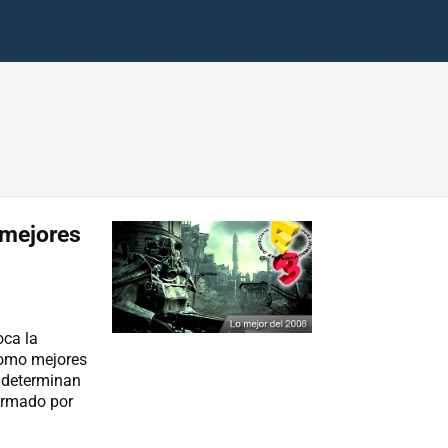
 mejores
oca la
como mejores
e determinan
ormado por