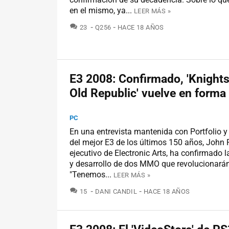
en el mismo, ya...
LEER MÁS »
COMENTARIOS
23
Q256
HACE 18 AÑOS
E3 2008: Confirmado, 'Knights
Old Republic' vuelve en form
PC
En una entrevista mantenida con Portfolio 
del mejor E3 de los últimos 150 años, John Ri
ejecutivo de Electronic Arts, ha confirmado 
y desarrollo de dos MMO que revolucionarán
"Tenemos...
LEER MÁS »
COMENTARIOS
15
DANI CANDIL
HACE 18 AÑOS