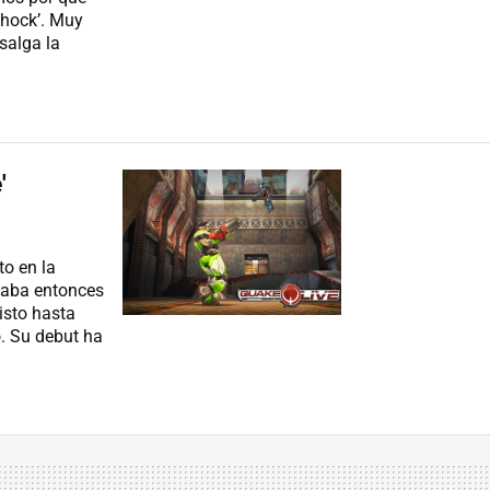
Shock’. Muy
salga la
'
o en la
aba entonces
sto hasta
. Su debut ha