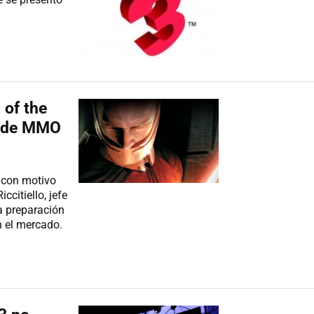
 of the
a de MMO
y con motivo
ccitiello, jefe
la preparación
 el mercado.