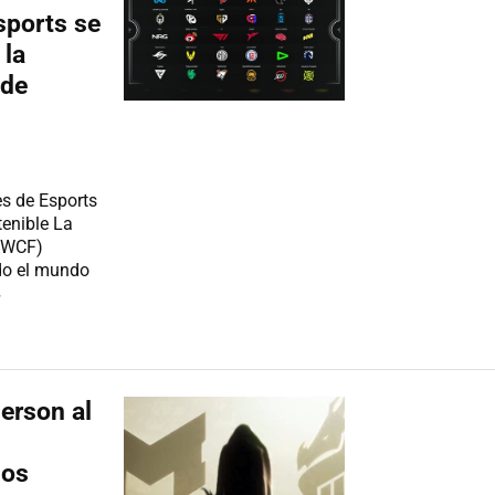
sports se
 la
 de
es de Esports
enible La
(EWCF)
do el mundo
»
erson al
los