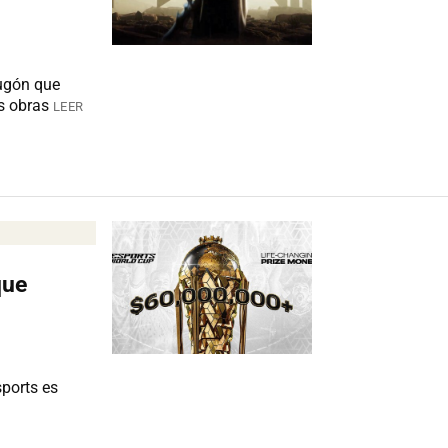
ugón que
s obras
LEER
que
sports es