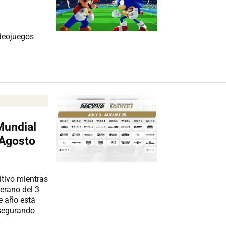
ideojuegos
Mundial
 Agosto
itivo mientras
erano del 3
te año está
asegurando