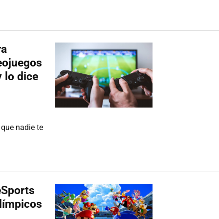
ra
eojuegos
 lo dice
 que nadie te
eSports
límpicos