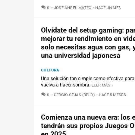
COMENTARIOS
0
JOSÉ ÁNGEL MATEO
HACE UN MES
Olvídate del setup gaming: pa
mejorar tu rendimiento en vid
solo necesitas agua con gas, y
una universidad japonesa
CULTURA
Una solución tan simple como efectiva para
vuelva a hacer sombra.
LEER MÁS »
COMENTARIOS
0
SERGIO CEJAS (BELD)
HACE 5 MESES
Comienza una nueva era: los 
tendrán sus propios Juegos O
en 2025