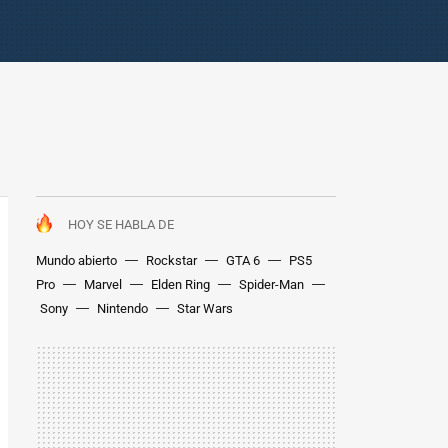
HOY SE HABLA DE
Mundo abierto
Rockstar
GTA 6
PS5
Pro
Marvel
Elden Ring
Spider-Man
Sony
Nintendo
Star Wars