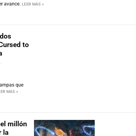
er avance.
LEER MÁS »
idos
Cursed to
a
2
trampas que
EER MÁS »
el millón
 la