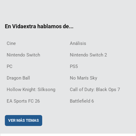
Twit
Fac
Yout
Inst
RSS
Twit
Flip
Disc
ter
ebo
ube
agra
ch
boar
ord
ok
m
d
En Vidaextra hablamos de...
Cine
Análisis
Nintendo Switch
Nintendo Switch 2
PC
PS5
Dragon Ball
No Man's Sky
Hollow Knight: Silksong
Call of Duty: Black Ops 7
EA Sports FC 26
Battlefield 6
VER MÁS TEMAS