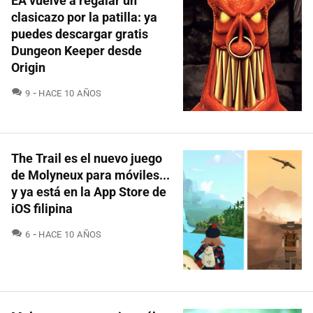
EA vuelve a regalar un
clasicazo por la patilla: ya
puedes descargar gratis
Dungeon Keeper desde
Origin
COMENTARIOS
9
HACE 10 AÑOS
The Trail es el nuevo juego
de Molyneux para móviles...
y ya está en la App Store de
iOS filipina
COMENTARIOS
6
HACE 10 AÑOS