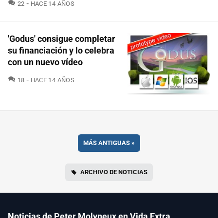
COMENTARIOS
22
HACE 14 AÑOS
'Godus' consigue completar
su financiación y lo celebra
con un nuevo vídeo
COMENTARIOS
18
HACE 14 AÑOS
MÁS ANTIGUAS
»
ARCHIVO DE NOTICIAS
Noticias de Peter Molyneux en Vida Extra