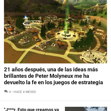
21 años después, una de las ideas más
brillantes de Peter Molyneux me ha
devuelto la fe en los juegos de estrategia
COMENTARIOS
4
HACE 4 MESES
"J***r. Esto que creamos va