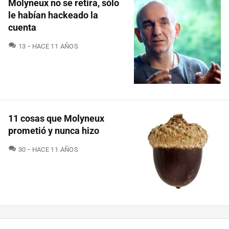
Molyneux no se retira, sólo
le habían hackeado la
cuenta
COMENTARIOS
13
HACE 11 AÑOS
11 cosas que Molyneux
prometió y nunca hizo
COMENTARIOS
30
HACE 11 AÑOS