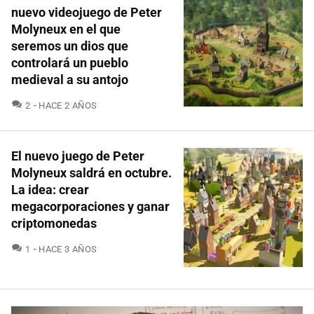
nuevo videojuego de Peter
Molyneux en el que
seremos un dios que
controlará un pueblo
medieval a su antojo
COMENTARIOS
2
HACE 2 AÑOS
El nuevo juego de Peter
Molyneux saldrá en octubre.
La idea: crear
megacorporaciones y ganar
criptomonedas
COMENTARIOS
1
HACE 3 AÑOS