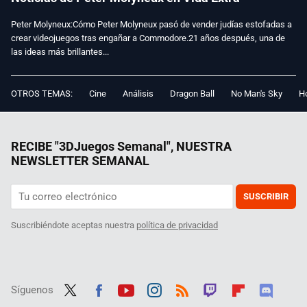
Peter Molyneux:Cómo Peter Molyneux pasó de vender judías estofadas a
crear videojuegos tras engañar a Commodore.21 años después, una de
las ideas más brillantes...
OTROS TEMAS:
Cine
Análisis
Dragon Ball
No Man's Sky
Ho
RECIBE "3DJuegos Semanal", NUESTRA
NEWSLETTER SEMANAL
SUSCRIBIR
Suscribiéndote aceptas nuestra
política de privacidad
Síguenos