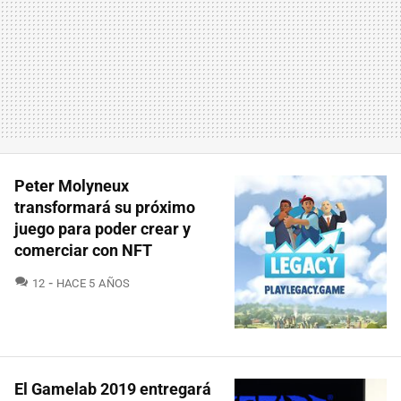
Peter Molyneux
transformará su próximo
juego para poder crear y
comerciar con NFT
COMENTARIOS
12
HACE 5 AÑOS
El Gamelab 2019 entregará