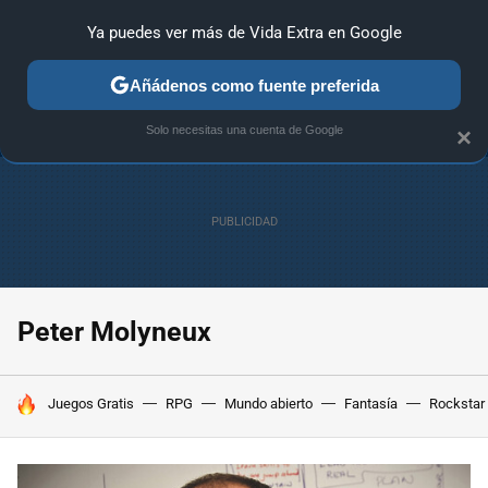
Ya puedes ver más de Vida Extra en Google
ANÁLISIS
GUÍAS Y TRUCOS
PC
SONY
NINTENDO
Añádenos como fuente preferida
Solo necesitas una cuenta de Google
×
Peter Molyneux
HOY SE HABLA DE
Juegos Gratis
RPG
Mundo abierto
Fantasía
Rockstar