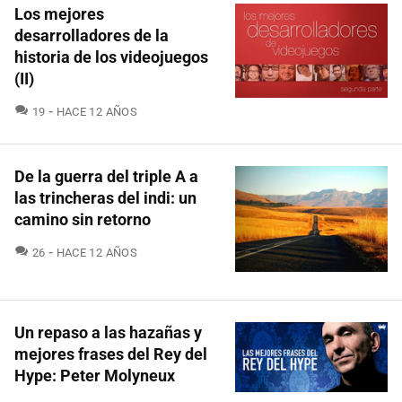
Los mejores
desarrolladores de la
historia de los videojuegos
(II)
COMENTARIOS
19
HACE 12 AÑOS
De la guerra del triple A a
las trincheras del indi: un
camino sin retorno
COMENTARIOS
26
HACE 12 AÑOS
Un repaso a las hazañas y
mejores frases del Rey del
Hype: Peter Molyneux