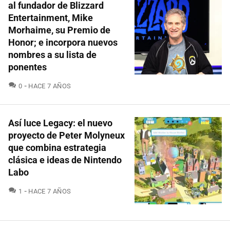
al fundador de Blizzard
Entertainment, Mike
Morhaime, su Premio de
Honor; e incorpora nuevos
nombres a su lista de
ponentes
COMENTARIOS
0
HACE 7 AÑOS
Así luce Legacy: el nuevo
proyecto de Peter Molyneux
que combina estrategia
clásica e ideas de Nintendo
Labo
COMENTARIOS
1
HACE 7 AÑOS