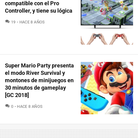
compatible con el Pro
Controller, y tiene su lógica
COMENTARIOS
19
HACE 8 AÑOS
Super Mario Party presenta
el modo River Survival y
montones de minijuegos en
30 minutos de gameplay
[GC 2018]
COMENTARIOS
0
HACE 8 AÑOS