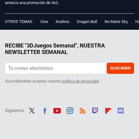
arranca una promoción de 3x2..
OTROS TEMAS:
Cine
Análisis
Dragon Ball
No Man's Sky
Ho
RECIBE "3DJuegos Semanal", NUESTRA
NEWSLETTER SEMANAL
SUSCRIBIR
Suscribiéndote aceptas nuestra
política de privacidad
Síguenos
Twit
Fac
Yout
Inst
RSS
Twit
Flip
Disc
ter
ebo
ube
agra
ch
boar
ord