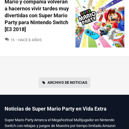
Mario y compañía volverán
a hacernos vivir tardes muy
divertidas con Super Mario
Party para Nintendo Switch
[E3 2018]
COMENTARIOS
15
HACE 8 AÑOS
ARCHIVO DE NOTICIAS
Noticias de Super Mario Party en Vida Extra
Super Mario Party:Arranca el Megafestival Multijugador en Nintendo
Switch con rebajas y juegos de Muestra por tiempo limitado.Amazon