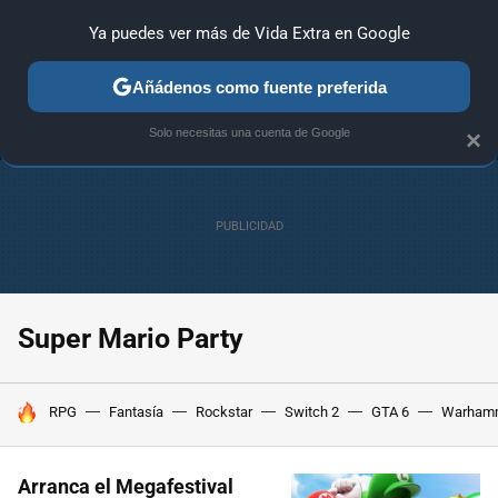
Ya puedes ver más de Vida Extra en Google
ANÁLISIS
GUÍAS Y TRUCOS
PC
SONY
NINTENDO
Añádenos como fuente preferida
Solo necesitas una cuenta de Google
×
Super Mario Party
HOY SE HABLA DE
RPG
Fantasía
Rockstar
Switch 2
GTA 6
Warham
Arranca el Megafestival