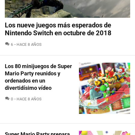
Los nueve juegos más esperados de
Nintendo Switch en octubre de 2018
COMENTARIOS
6
HACE 8 AÑOS
Los 80 minijuegos de Super
Mario Party reunidos y
ordenados en un
divertidísimo vídeo
COMENTARIOS
0
HACE 8 AÑOS
Super Mario Party prepara