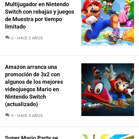
Multijugador en Nintendo
Switch con rebajas y juegos
de Muestra por tiempo
limitado
COMENTARIOS
0
HACE 2 AÑOS
Amazon arranca una
promoción de 3x2 con
algunos de los mejores
videojuegos Mario en
Nintendo Switch
(actualizado)
COMENTARIOS
9
HACE 5 AÑOS
Super Mario Party se