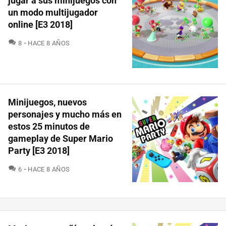
jugar a sus minijuegos con
un modo multijugador
online [E3 2018]
COMENTARIOS
8
HACE 8 AÑOS
Minijuegos, nuevos
personajes y mucho más en
estos 25 minutos de
gameplay de Super Mario
Party [E3 2018]
COMENTARIOS
6
HACE 8 AÑOS