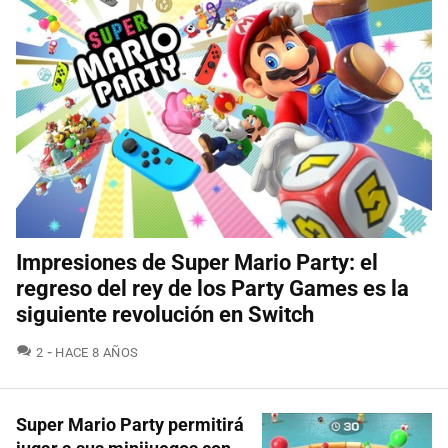
Impresiones de Super Mario Party: el
regreso del rey de los Party Games es la
siguiente revolución en Switch
COMENTARIOS
2
HACE 8 AÑOS
Super Mario Party permitirá