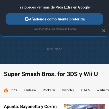
Ya puedes ver más de Vida Extra en Google
ANÁLISIS
GUÍAS Y TRUCOS
PC
SONY
NINTENDO
Añádenos como fuente preferida
Solo necesitas una cuenta de Google
×
Super Smash Bros. for 3DS y Wii U
HOY SE HABLA DE
RPG
Fantasía
Rockstar
Switch 2
GTA 6
Warham
Apunta: Bayonetta y Corrin