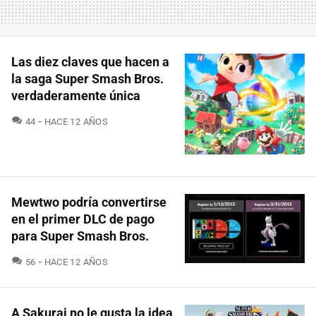
Las diez claves que hacen a
la saga Super Smash Bros.
verdaderamente única
COMENTARIOS
44
HACE 12 AÑOS
Mewtwo podría convertirse
en el primer DLC de pago
para Super Smash Bros.
COMENTARIOS
56
HACE 12 AÑOS
A Sakurai no le gusta la idea