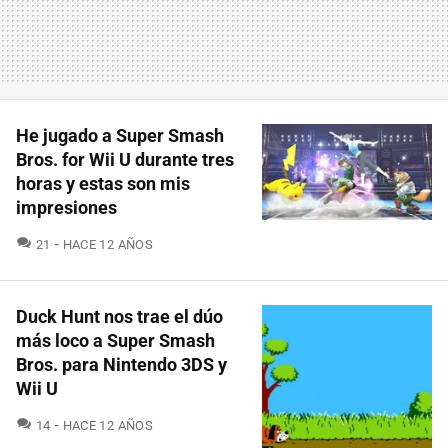
He jugado a Super Smash
Bros. for Wii U durante tres
horas y estas son mis
impresiones
COMENTARIOS
21
HACE 12 AÑOS
Duck Hunt nos trae el dúo
más loco a Super Smash
Bros. para Nintendo 3DS y
Wii U
COMENTARIOS
14
HACE 12 AÑOS