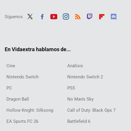
Síguenos
Twit
Fac
Yout
Inst
RSS
Twit
Flip
Disc
ter
ebo
ube
agra
ch
boar
ord
ok
m
d
En Vidaextra hablamos de...
Cine
Análisis
Nintendo Switch
Nintendo Switch 2
PC
PS5
Dragon Ball
No Man's Sky
Hollow Knight: Silksong
Call of Duty: Black Ops 7
EA Sports FC 26
Battlefield 6