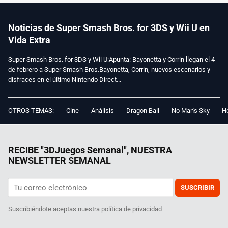
Noticias de Super Smash Bros. for 3DS y Wii U en
Vida Extra
Super Smash Bros. for 3DS y Wii U:Apunta: Bayonetta y Corrin llegan el 4
de febrero a Super Smash Bros.Bayonetta, Corrin, nuevos escenarios y
disfraces en el último Nintendo Direct...
OTROS TEMAS:
Cine
Análisis
Dragon Ball
No Man's Sky
Ho
RECIBE "3DJuegos Semanal", NUESTRA
NEWSLETTER SEMANAL
SUSCRIBIR
Suscribiéndote aceptas nuestra
política de privacidad