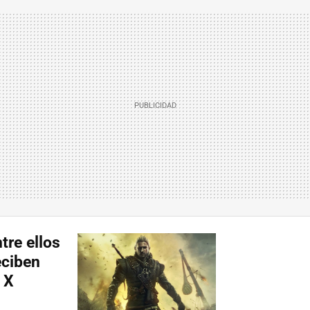
tre ellos
eciben
 X