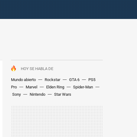
HOY SE HABLA DE
Mundo abierto
Rockstar
GTA 6
PS5
Pro
Marvel
Elden Ring
Spider-Man
Sony
Nintendo
Star Wars