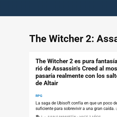
The Witcher 2: Ass
The Witcher 2 es pura fantasía
rió de Assassin's Creed al mos
pasaría realmente con los salt
de Altair
RPG
La saga de Ubisoft confía en que un poco d
suficiente para sobrevivir a una gran caída.
COMENTARIOS
1
JUAN SANMARTÍN
HACE 2 AÑOS