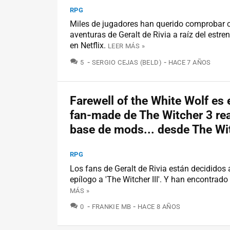
RPG
Miles de jugadores han querido comprobar 
aventuras de Geralt de Rivia a raíz del estren
en Netflix.
LEER MÁS »
COMENTARIOS
5
SERGIO CEJAS (BELD)
HACE 7 AÑOS
Farewell of the White Wolf es 
fan-made de The Witcher 3 rea
base de mods... desde The Wi
RPG
Los fans de Geralt de Rivia están decididos 
epílogo a 'The Witcher III'. Y han encontrado
MÁS »
COMENTARIOS
0
FRANKIE MB
HACE 8 AÑOS