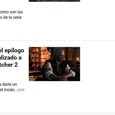
cómo son las
o de la serie
el epílogo
lizado a
tcher 2
a darle un
 el modo.
LEER