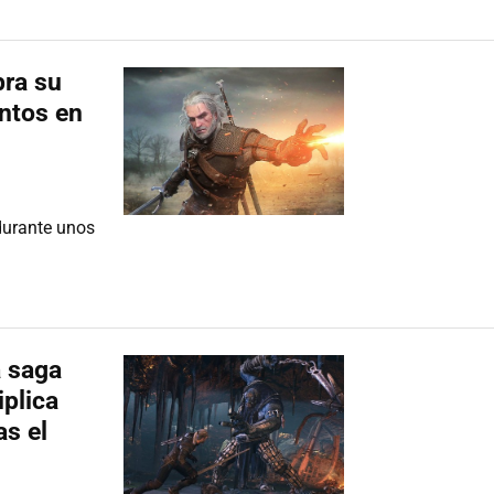
bra su
ntos en
durante unos
a saga
plica
as el