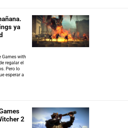
 mañana.
ings ya
d
ue Games with
e regalar el
s. Pero lo
ue esperar a
n Games
Witcher 2