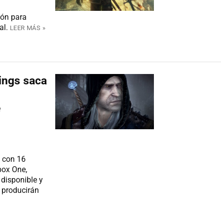
ión para
al.
LEER MÁS »
ings saca
e
o con 16
box One,
disponible y
 producirán