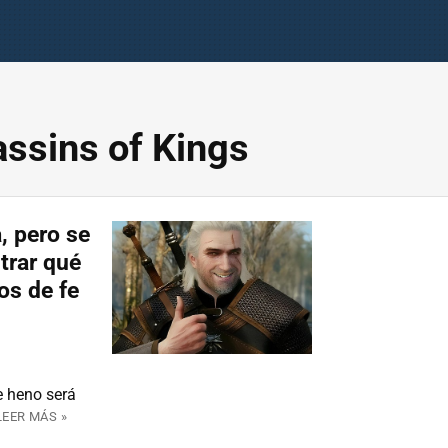
assins of Kings
, pero se
trar qué
os de fe
e heno será
LEER MÁS »