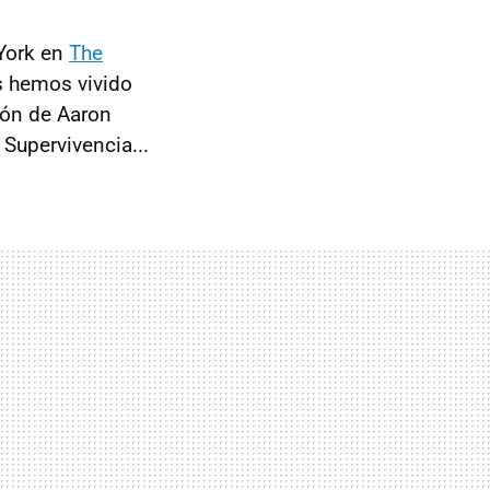
York en
The
s hemos vivido
ión de Aaron
 Supervivencia...