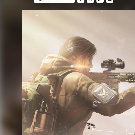
FACEBOOK
TWITTER
FLIPBOARD
E-
MAIL