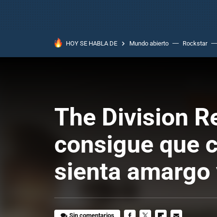
HOY SE HABLA DE
Mundo abierto
Rockstar
The Division R
consigue que c
sienta amargo 
Sin comentarios