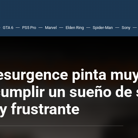
GTA 6
PS5 Pro
Marvel
Elden Ring
Spider-Man
Sony
esurgence pinta muy
umplir un sueño de 
y frustrante