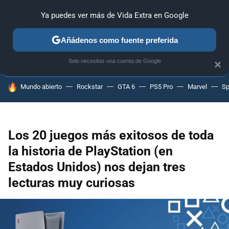
Ya puedes ver más de Vida Extra en Google
ANÁLISIS
GUÍAS Y TRUCOS
PC
SONY
NINTENDO
Añádenos como fuente preferida
Solo necesitas una cuenta de Google
×
HOY SE HABLA DE
Mundo abierto
Rockstar
GTA 6
PS5 Pro
Marvel
Sp
Los 20 juegos más exitosos de toda
la historia de PlayStation (en
Estados Unidos) nos dejan tres
lecturas muy curiosas