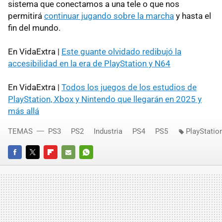
sistema que conectamos a una tele o que nos
permitirá
continuar jugando sobre la marcha
y hasta el
fin del mundo.
En VidaExtra |
Este guante olvidado redibujó la
accesibilidad en la era de PlayStation y N64
En VidaExtra |
Todos los juegos de los estudios de
PlayStation, Xbox y Nintendo que llegarán en 2025 y
más allá
TEMAS
PS3
PS2
Industria
PS4
PS5
PlayStatio
FACEBOOK
TWITTER
FLIPBOARD
E-
WHATSAPP
MAIL