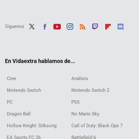
Síguenos
Twit
Fac
Yout
Inst
RSS
Twit
Flip
Disc
ter
ebo
ube
agra
ch
boar
ord
ok
m
d
En Vidaextra hablamos de...
Cine
Análisis
Nintendo Switch
Nintendo Switch 2
PC
PS5
Dragon Ball
No Man's Sky
Hollow Knight: Silksong
Call of Duty: Black Ops 7
EA Sports FC 26
Battlefield 6