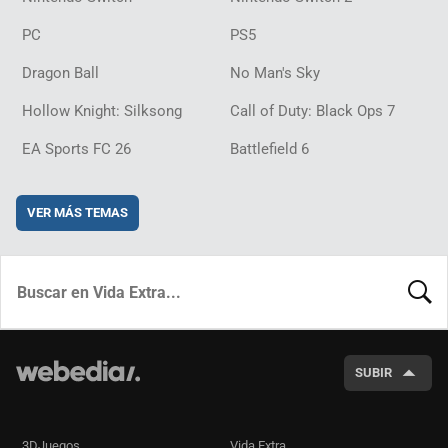
PC
PS5
Dragon Ball
No Man's Sky
Hollow Knight: Silksong
Call of Duty: Black Ops 7
EA Sports FC 26
Battlefield 6
VER MÁS TEMAS
BUSCA
SUBIR
3DJuegos
Vida Extra