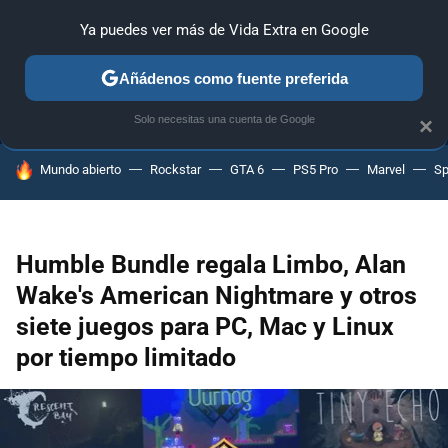
Ya puedes ver más de Vida Extra en Google
MENÚ
NUEVO
Añádenos como fuente preferida
ANÁLISIS
GUÍAS Y TRUCOS
PC
SONY
NINTENDO
Solo necesitas una cuenta de Google
×
HOY SE HABLA DE
Mundo abierto
Rockstar
GTA 6
PS5 Pro
Marvel
Sp
Humble Bundle regala Limbo, Alan
Wake's American Nightmare y otros
siete juegos para PC, Mac y Linux
por tiempo limitado