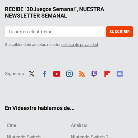
RECIBE "3DJuegos Semanal", NUESTRA
NEWSLETTER SEMANAL
SUSCRIBIR
Suscribiéndote aceptas nuestra
política de privacidad
Síguenos
Twit
Fac
Yout
Inst
RSS
Twit
Flip
Disc
ter
ebo
ube
agra
ch
boar
ord
ok
m
d
En Vidaextra hablamos de...
Cine
Análisis
Nintendo Switch
Nintendo Switch 2