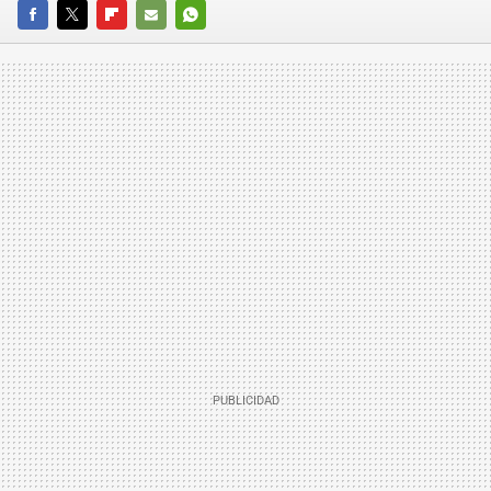
FACEBOOK
TWITTER
FLIPBOARD
E-
WHATSAPP
MAIL