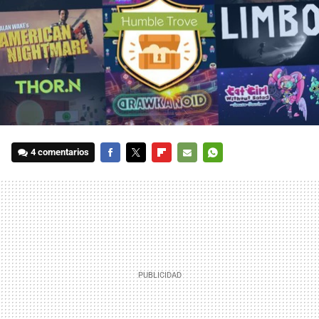
4 comentarios
FACEBOOK
TWITTER
FLIPBOARD
E-
WHATSAPP
MAIL