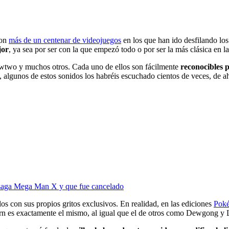
con
más de un centenar de videojuegos
en los que han ido desfilando lo
jor
, ya sea por ser con la que empezó todo o por ser la más clásica en l
ewtwo y muchos otros. Cada uno de ellos son fácilmente
reconocibles p
lgunos de estos sonidos los habréis escuchado cientos de veces, de ahí 
a saga Mega Man X y que fue cancelado
s con sus propios gritos exclusivos. En realidad, en las ediciones
Poké
orn es exactamente el mismo, al igual que el de otros como Dewgong y