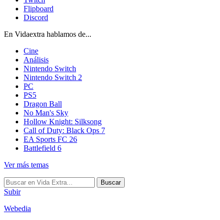
Flipboard
Discord
En Vidaextra hablamos de...
Cine
Análisis
Nintendo Switch
Nintendo Switch 2
PC
PS5
Dragon Ball
No Man's Sky
Hollow Knight: Silksong
Call of Duty: Black Ops 7
EA Sports FC 26
Battlefield 6
Ver más temas
Buscar
Subir
Webedia