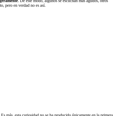
ligeramente
. De este modo, algunos se escuchan más agudos, otros
o, pero en verdad no es así.
 Es más, esta curiosidad no se ha producido únicamente en la primera