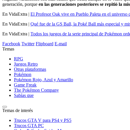
generación, porque
en las generaciones posteriores se repitió la m
En VidaExtra |
El Profesor Oak vive en Pueblo Paleta en el universo
En VidaExtra |
Qué fue de la GS Ball, la Poké Ball más especial y mi
En VidaExtra |
Todos los juegos de la serie principal de Pokémon or
Facebook
Twitter
Flipboard
E-mail
Temas
RPG
Juegos Retro
Otras plataformas
Pokémon
Pokémon Rojo, Azul y Amarillo
Game Freak
The Pokémon Company
Sabías que
Temas de interés
Trucos GTA V para PS4 y PS5
Trucos GTA PC