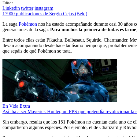
Editor
Linkedin
twitter
instagram
17900 publicaciones de Sergio Cejas (Beld)
La saga
Pokémon
nos ha estado acompañando durante casi 30 años 
generaciones de la saga.
Para muchos la primera de todas es la me
Entre todos ellas están Pikachu, Bulbasaur, Squirtle, Charmander, M
llevan acompañando desde hace tantísimo tiempo que, probablemente, a
que sepáis de qué Pokémon se trata.
En Vida Extra
Así iba a ser Maverick Hunter, un FPS que pretendía revolucionar l
Sin embargo, resulta que los 151 Pokémon no cuentan cada uno de ello
compartieron algunas especies. Por ejemplo, el de Charizard y Rhyh