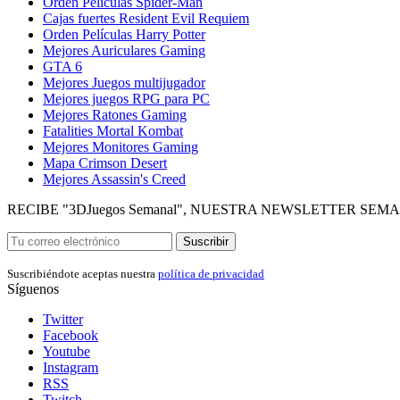
Orden Películas Spider-Man
Cajas fuertes Resident Evil Requiem
Orden Películas Harry Potter
Mejores Auriculares Gaming
GTA 6
Mejores Juegos multijugador
Mejores juegos RPG para PC
Mejores Ratones Gaming
Fatalities Mortal Kombat
Mejores Monitores Gaming
Mapa Crimson Desert
Mejores Assassin's Creed
RECIBE "3DJuegos Semanal", NUESTRA NEWSLETTER SEM
Suscribir
Suscribiéndote aceptas nuestra
política de privacidad
Síguenos
Twitter
Facebook
Youtube
Instagram
RSS
Twitch