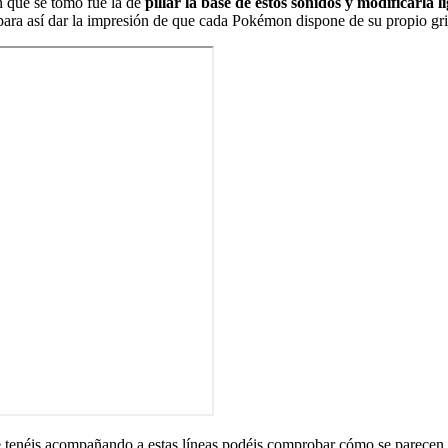
n que se tomó fue la de
pillar la base de estos sonidos y modificarla 
para así dar la impresión de que cada Pokémon dispone de su propio grit
e tenéis acompañando a estas líneas podéis comprobar cómo se parecen.