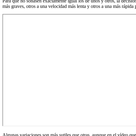
Para que no sonasen exactamente igual los de unos y otros, la decisió
más graves, otros a una velocidad más lenta y otros a una más rápida 
Algunas variaciones son más sutiles que otras, aunque en el vídeo qu