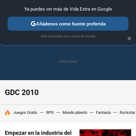
Ya puedes ver más de Vida Extra en Google
ANÁLISIS
GUÍAS Y TRUCOS
PC
SONY
NINTENDO
Añádenos como fuente preferida
Solo necesitas una cuenta de Google
×
GDC 2010
HOY SE HABLA DE
Juegos Gratis
RPG
Mundo abierto
Fantasía
Rockstar
Empezar en la industria del