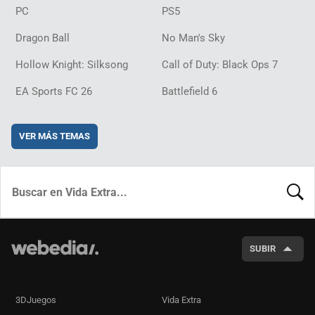
PC
PS5
Dragon Ball
No Man's Sky
Hollow Knight: Silksong
Call of Duty: Black Ops 7
EA Sports FC 26
Battlefield 6
VER MÁS TEMAS
BUSCA
SUBIR
3DJuegos
Vida Extra