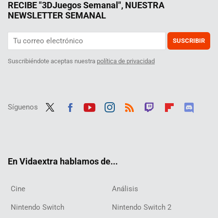
RECIBE "3DJuegos Semanal", NUESTRA
NEWSLETTER SEMANAL
SUSCRIBIR
Suscribiéndote aceptas nuestra
política de privacidad
Síguenos
Twit
Fac
Yout
Inst
RSS
Twit
Flip
Disc
ter
ebo
ube
agra
ch
boar
ord
ok
m
d
En Vidaextra hablamos de...
Cine
Análisis
Nintendo Switch
Nintendo Switch 2