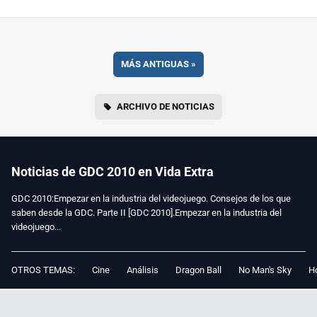
MÁS ANTIGUAS
»
ARCHIVO DE NOTICIAS
Noticias de GDC 2010 en Vida Extra
GDC 2010:Empezar en la industria del videojuego. Consejos de los que
saben desde la GDC. Parte II [GDC 2010].Empezar en la industria del
videojuego...
OTROS TEMAS:
Cine
Análisis
Dragon Ball
No Man's Sky
Ho