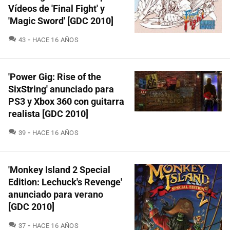
Vídeos de 'Final Fight' y
'Magic Sword' [GDC 2010]
COMENTARIOS
43
HACE 16 AÑOS
'Power Gig: Rise of the
SixString' anunciado para
PS3 y Xbox 360 con guitarra
realista [GDC 2010]
COMENTARIOS
39
HACE 16 AÑOS
'Monkey Island 2 Special
Edition: Lechuck's Revenge'
anunciado para verano
[GDC 2010]
COMENTARIOS
37
HACE 16 AÑOS