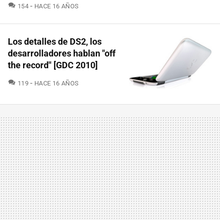
COMENTARIOS
154
HACE 16 AÑOS
Los detalles de DS2, los
desarrolladores hablan "off
the record" [GDC 2010]
COMENTARIOS
119
HACE 16 AÑOS