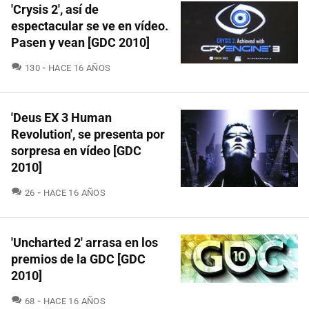
'Crysis 2', así de
espectacular se ve en vídeo.
Pasen y vean [GDC 2010]
COMENTARIOS
130
HACE 16 AÑOS
'Deus EX 3 Human
Revolution', se presenta por
sorpresa en vídeo [GDC
2010]
COMENTARIOS
26
HACE 16 AÑOS
'Uncharted 2' arrasa en los
premios de la GDC [GDC
2010]
COMENTARIOS
68
HACE 16 AÑOS