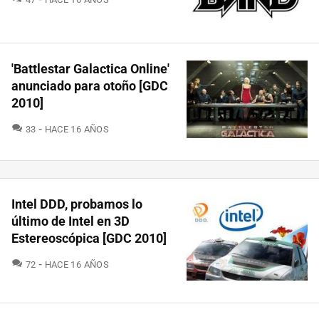
'Battlestar Galactica Online'
anunciado para otoño [GDC
2010]
COMENTARIOS
33
HACE 16 AÑOS
Intel DDD, probamos lo
último de Intel en 3D
Estereoscópica [GDC 2010]
COMENTARIOS
72
HACE 16 AÑOS