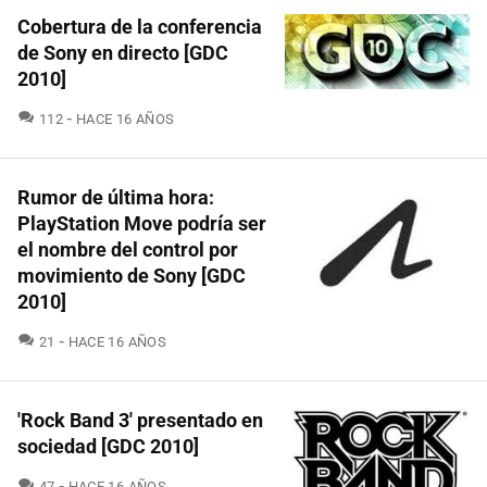
Cobertura de la conferencia
de Sony en directo [GDC
2010]
COMENTARIOS
112
HACE 16 AÑOS
Rumor de última hora:
PlayStation Move podría ser
el nombre del control por
movimiento de Sony [GDC
2010]
COMENTARIOS
21
HACE 16 AÑOS
'Rock Band 3' presentado en
sociedad [GDC 2010]
COMENTARIOS
47
HACE 16 AÑOS