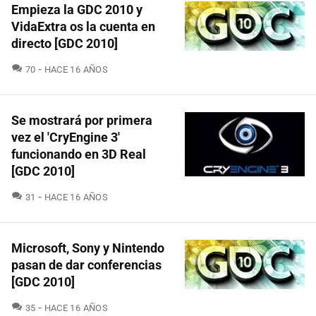
Empieza la GDC 2010 y
VidaExtra os la cuenta en
directo [GDC 2010]
COMENTARIOS
70
HACE 16 AÑOS
Se mostrará por primera
vez el 'CryEngine 3'
funcionando en 3D Real
[GDC 2010]
COMENTARIOS
31
HACE 16 AÑOS
Microsoft, Sony y Nintendo
pasan de dar conferencias
[GDC 2010]
COMENTARIOS
35
HACE 16 AÑOS