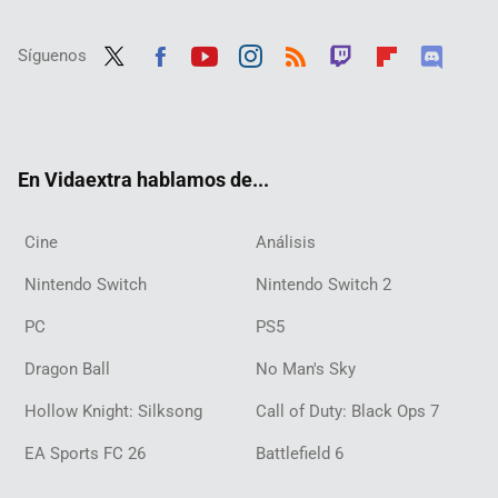
Síguenos
Twit
Fac
Yout
Inst
RSS
Twit
Flip
Disc
ter
ebo
ube
agra
ch
boar
ord
ok
m
d
En Vidaextra hablamos de...
Cine
Análisis
Nintendo Switch
Nintendo Switch 2
PC
PS5
Dragon Ball
No Man's Sky
Hollow Knight: Silksong
Call of Duty: Black Ops 7
EA Sports FC 26
Battlefield 6