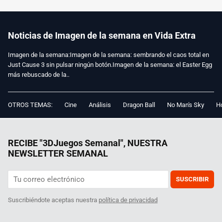
Noticias de Imagen de la semana en Vida Extra
Imagen de la semana:Imagen de la semana: sembrando el caos total en
Just Cause 3 sin pulsar ningún botón.Imagen de la semana: el Easter Egg
más rebuscado de la..
OTROS TEMAS:
Cine
Análisis
Dragon Ball
No Man's Sky
Ho
RECIBE "3DJuegos Semanal", NUESTRA
NEWSLETTER SEMANAL
SUSCRIBIR
Suscribiéndote aceptas nuestra
política de privacidad