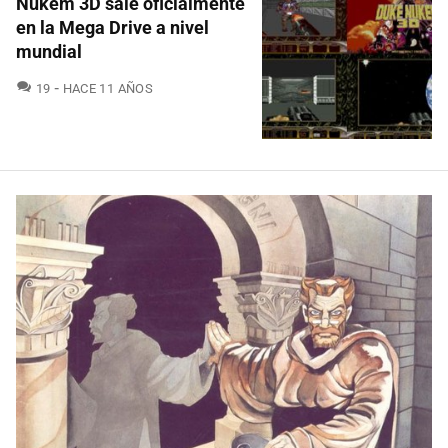
Nukem 3D sale oficialmente
en la Mega Drive a nivel
mundial
COMENTARIOS
19
HACE 11 AÑOS