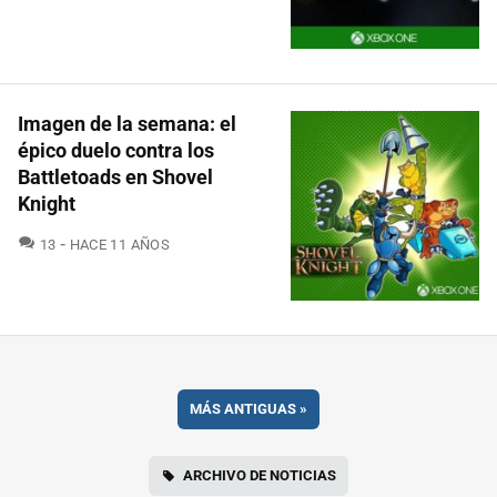
Imagen de la semana: el
épico duelo contra los
Battletoads en Shovel
Knight
COMENTARIOS
13
HACE 11 AÑOS
MÁS ANTIGUAS
»
ARCHIVO DE NOTICIAS