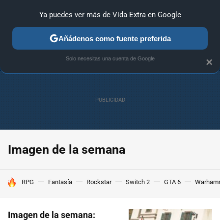
Ya puedes ver más de Vida Extra en Google
ANÁLISIS
GUÍAS Y TRUCOS
PC
SONY
NINTENDO
Añádenos como fuente preferida
Solo necesitas una cuenta de Google
×
Imagen de la semana
HOY SE HABLA DE
RPG
Fantasía
Rockstar
Switch 2
GTA 6
Warham
Imagen de la semana: