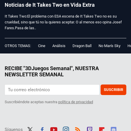
Noticias de It Takes Two en Vida Extra
It Takes Two:El problema con ESA escena de It Takes Two no es su
crueldad, sino que tú no la quieres aceptar. O al menos eso opina Josef
Fares.Pasa de las..
OTROS TEMAS:
Cine
Análisis
Dragon Ball
No Man's Sky
Ho
RECIBE "3DJuegos Semanal", NUESTRA
NEWSLETTER SEMANAL
SUSCRIBIR
Suscribiéndote aceptas nuestra
política de privacidad
Síguenos