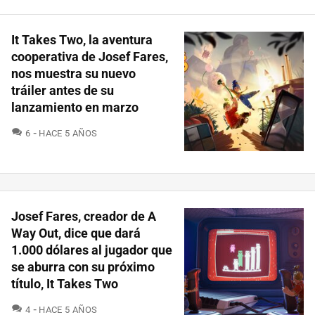
It Takes Two, la aventura
cooperativa de Josef Fares,
nos muestra su nuevo
tráiler antes de su
lanzamiento en marzo
COMENTARIOS
6
HACE 5 AÑOS
Josef Fares, creador de A
Way Out, dice que dará
1.000 dólares al jugador que
se aburra con su próximo
título, It Takes Two
COMENTARIOS
4
HACE 5 AÑOS