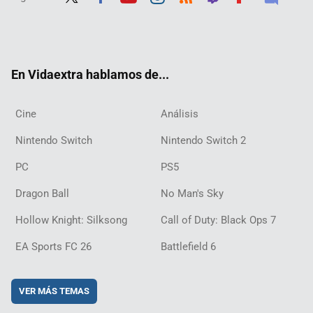
Twit
Fac
Yout
Inst
RSS
Twit
Flip
Disc
ter
ebo
ube
agra
ch
boar
ord
ok
m
d
En Vidaextra hablamos de...
Cine
Análisis
Nintendo Switch
Nintendo Switch 2
PC
PS5
Dragon Ball
No Man's Sky
Hollow Knight: Silksong
Call of Duty: Black Ops 7
EA Sports FC 26
Battlefield 6
VER MÁS TEMAS