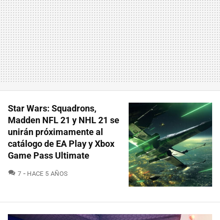
Star Wars: Squadrons,
Madden NFL 21 y NHL 21 se
unirán próximamente al
catálogo de EA Play y Xbox
Game Pass Ultimate
COMENTARIOS
7
HACE 5 AÑOS