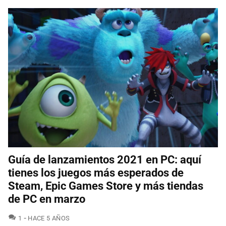
Guía de lanzamientos 2021 en PC: aquí
tienes los juegos más esperados de
Steam, Epic Games Store y más tiendas
de PC en marzo
COMENTARIOS
1
HACE 5 AÑOS