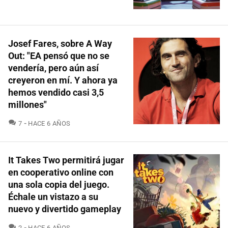
Josef Fares, sobre A Way
Out: "EA pensó que no se
vendería, pero aún así
creyeron en mí. Y ahora ya
hemos vendido casi 3,5
millones"
COMENTARIOS
7
HACE 6 AÑOS
It Takes Two permitirá jugar
en cooperativo online con
una sola copia del juego.
Échale un vistazo a su
nuevo y divertido gameplay
COMENTARIOS
2
HACE 6 AÑOS