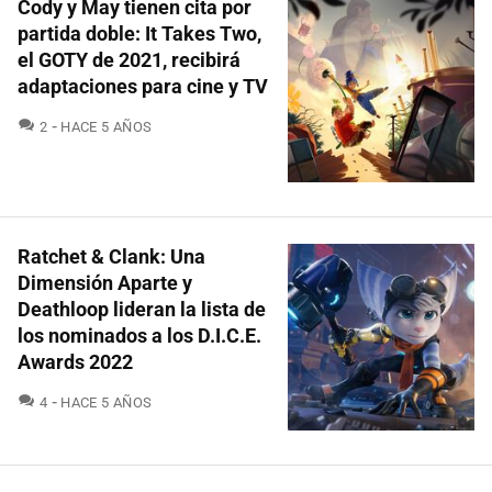
Cody y May tienen cita por
partida doble: It Takes Two,
el GOTY de 2021, recibirá
adaptaciones para cine y TV
COMENTARIOS
2
HACE 5 AÑOS
Ratchet & Clank: Una
Dimensión Aparte y
Deathloop lideran la lista de
los nominados a los D.I.C.E.
Awards 2022
COMENTARIOS
4
HACE 5 AÑOS