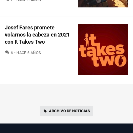
Josef Fares promete
volarnos la cabeza en 2021
con It Takes Two
COMENTARIOS
6
HACE 6 AÑOS
ARCHIVO DE NOTICIAS