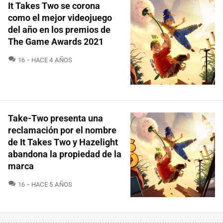
It Takes Two se corona
como el mejor videojuego
del año en los premios de
The Game Awards 2021
COMENTARIOS
16
HACE 4 AÑOS
Take-Two presenta una
reclamación por el nombre
de It Takes Two y Hazelight
abandona la propiedad de la
marca
COMENTARIOS
16
HACE 5 AÑOS