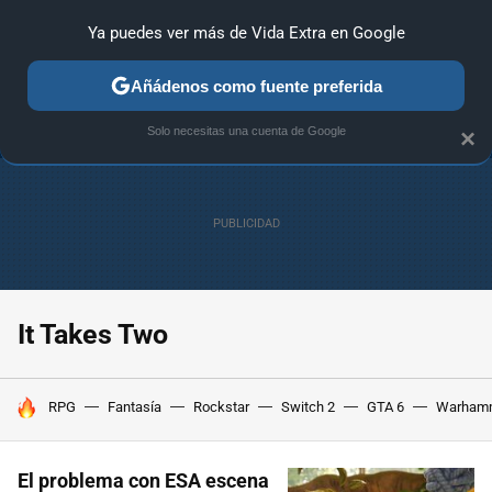
Ya puedes ver más de Vida Extra en Google
ANÁLISIS
GUÍAS Y TRUCOS
PC
SONY
NINTENDO
Añádenos como fuente preferida
Solo necesitas una cuenta de Google
×
It Takes Two
HOY SE HABLA DE
RPG
Fantasía
Rockstar
Switch 2
GTA 6
Warham
El problema con ESA escena