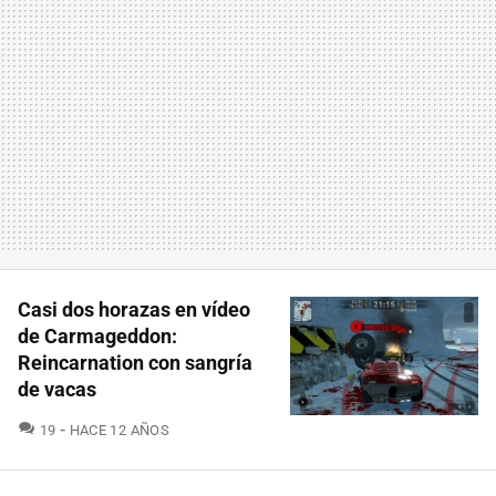
Casi dos horazas en vídeo
de Carmageddon:
Reincarnation con sangría
de vacas
COMENTARIOS
19
HACE 12 AÑOS