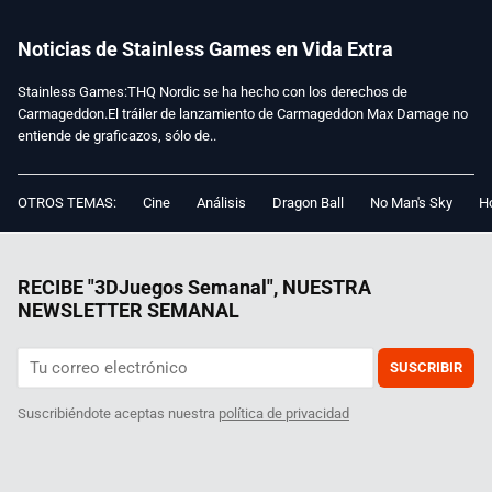
Noticias de Stainless Games en Vida Extra
Stainless Games:THQ Nordic se ha hecho con los derechos de
Carmageddon.El tráiler de lanzamiento de Carmageddon Max Damage no
entiende de graficazos, sólo de..
OTROS TEMAS:
Cine
Análisis
Dragon Ball
No Man's Sky
Ho
RECIBE "3DJuegos Semanal", NUESTRA
NEWSLETTER SEMANAL
SUSCRIBIR
Suscribiéndote aceptas nuestra
política de privacidad