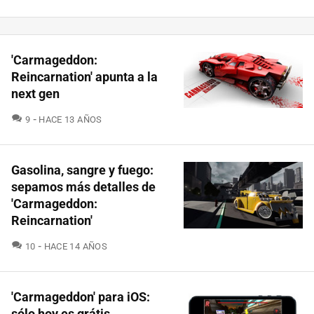
'Carmageddon:
Reincarnation' apunta a la
next gen
COMENTARIOS
9
HACE 13 AÑOS
Gasolina, sangre y fuego:
sepamos más detalles de
'Carmageddon:
Reincarnation'
COMENTARIOS
10
HACE 14 AÑOS
'Carmageddon' para iOS:
sólo hoy es grátis