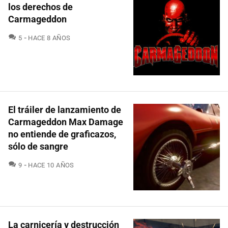
los derechos de
Carmageddon
COMENTARIOS
5
HACE 8 AÑOS
El tráiler de lanzamiento de
Carmageddon Max Damage
no entiende de graficazos,
sólo de sangre
COMENTARIOS
9
HACE 10 AÑOS
La carnicería y destrucción