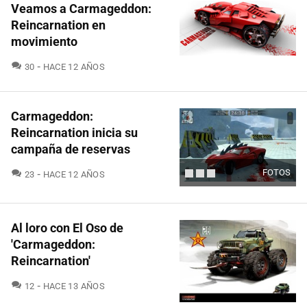
Veamos a Carmageddon:
Reincarnation en
movimiento
COMENTARIOS
30
HACE 12 AÑOS
Carmageddon:
Reincarnation inicia su
campaña de reservas
COMENTARIOS
FOTOS
23
HACE 12 AÑOS
Al loro con El Oso de
'Carmageddon:
Reincarnation'
COMENTARIOS
12
HACE 13 AÑOS