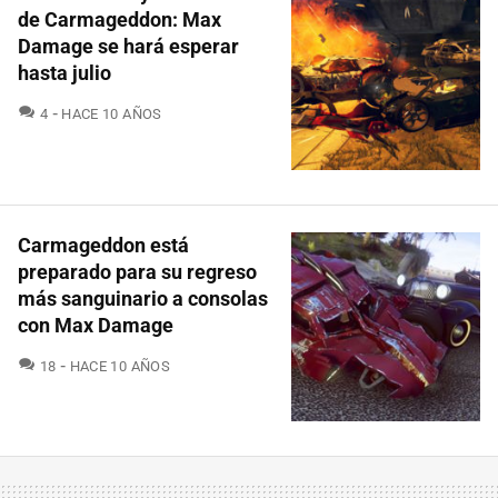
de Carmageddon: Max
Damage se hará esperar
hasta julio
COMENTARIOS
4
HACE 10 AÑOS
Carmageddon está
preparado para su regreso
más sanguinario a consolas
con Max Damage
COMENTARIOS
18
HACE 10 AÑOS