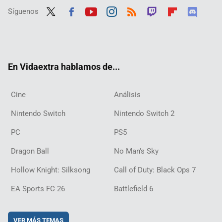
Síguenos
Twit
Fac
Yout
Inst
RSS
Twit
Flip
Disc
ter
ebo
ube
agra
ch
boar
ord
ok
m
d
En Vidaextra hablamos de...
Cine
Análisis
Nintendo Switch
Nintendo Switch 2
PC
PS5
Dragon Ball
No Man's Sky
Hollow Knight: Silksong
Call of Duty: Black Ops 7
EA Sports FC 26
Battlefield 6
VER MÁS TEMAS