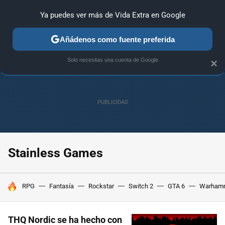
Ya puedes ver más de Vida Extra en Google
ANÁLISIS
GUÍAS Y TRUCOS
PC
SONY
NINTENDO
Añádenos como fuente preferida
Solo necesitas una cuenta de Google
×
Stainless Games
HOY SE HABLA DE
RPG
Fantasía
Rockstar
Switch 2
GTA 6
Warham
THQ Nordic se ha hecho con