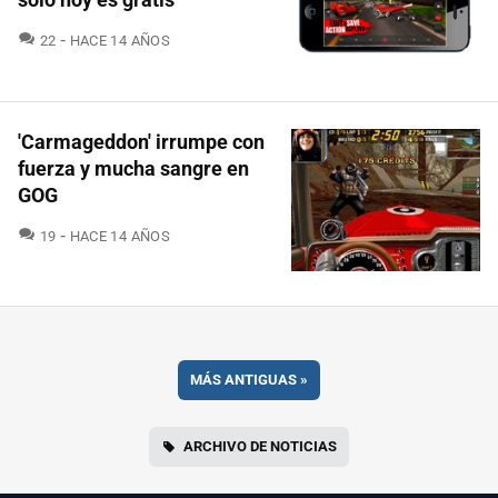
COMENTARIOS
22
HACE 14 AÑOS
'Carmageddon' irrumpe con
fuerza y mucha sangre en
GOG
COMENTARIOS
19
HACE 14 AÑOS
MÁS ANTIGUAS
»
ARCHIVO DE NOTICIAS