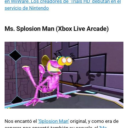
en WiiWare. Los creadores de ‘Trials HD’ debutan en el
servicio de Nintendo
Ms. Splosion Man (Xbox Live Arcade)
Nos encantó el
‘Splosion Man’
original, y como era de
esperar, nos encantó también su secuela, el
‘Ms.