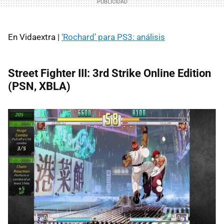
En Vidaextra |
‘Rochard’ para PS3: análisis
Street Fighter III: 3rd Strike Online Edition
(
PSN
,
XBLA
)