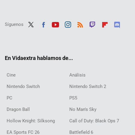
Síguenos
Twit
Fac
Yout
Inst
RSS
Twit
Flip
Disc
ter
ebo
ube
agra
ch
boar
ord
ok
m
d
En Vidaextra hablamos de...
Cine
Análisis
Nintendo Switch
Nintendo Switch 2
PC
PS5
Dragon Ball
No Man's Sky
Hollow Knight: Silksong
Call of Duty: Black Ops 7
EA Sports FC 26
Battlefield 6