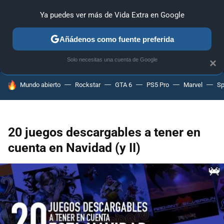
Ya puedes ver más de Vida Extra en Google
MENÚ
NUEVO
Añádenos como fuente preferida
ANÁLISIS
GUÍAS Y TRUCOS
PC
SONY
NINTENDO
Solo necesitas una cuenta de Google
×
HOY SE HABLA DE
Mundo abierto
Rockstar
GTA 6
PS5 Pro
Marvel
Sp
20 juegos descargables a tener en
cuenta en Navidad (y II)