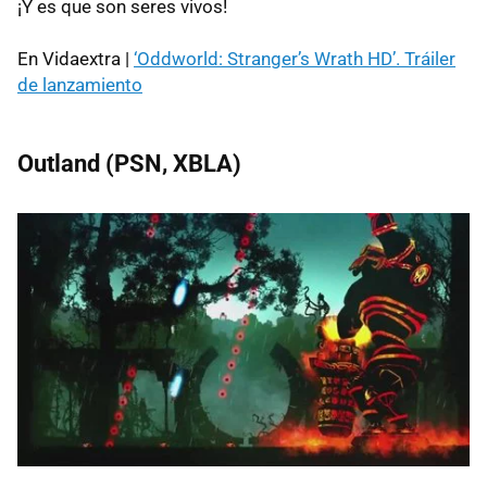
¡Y es que son seres vivos!
En Vidaextra |
‘Oddworld: Stranger’s Wrath HD’. Tráiler
de lanzamiento
Outland (
PSN
,
XBLA
)