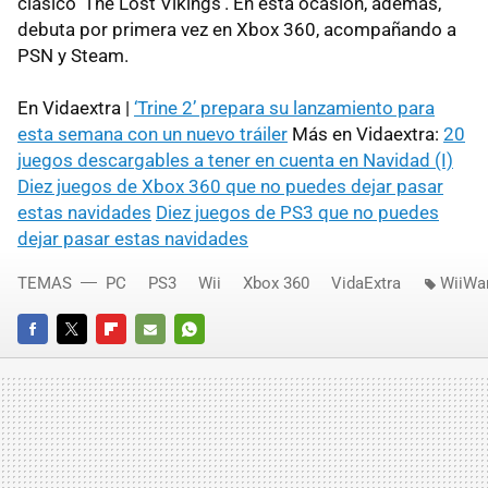
clásico ‘The Lost Vikings’. En esta ocasión, además,
debuta por primera vez en Xbox 360, acompañando a
PSN
y Steam.
En Vidaextra |
‘Trine 2’ prepara su lanzamiento para
esta semana con un nuevo tráiler
Más en Vidaextra:
20
juegos descargables a tener en cuenta en Navidad (I)
Diez juegos de Xbox 360 que no puedes dejar pasar
estas navidades
Diez juegos de PS3 que no puedes
dejar pasar estas navidades
TEMAS
PC
PS3
Wii
Xbox 360
VidaExtra
WiiWa
FACEBOOK
TWITTER
FLIPBOARD
E-
WHATSAPP
MAIL