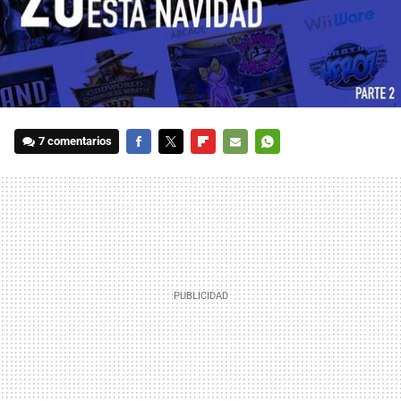
7 comentarios
FACEBOOK
TWITTER
FLIPBOARD
E-
WHATSAPP
MAIL