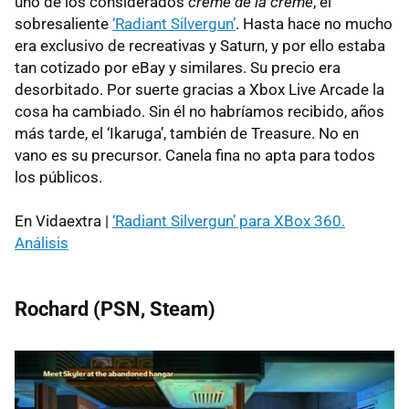
uno de los considerados
crème de la crème
, el
sobresaliente
‘Radiant Silvergun’
. Hasta hace no mucho
era exclusivo de recreativas y Saturn, y por ello estaba
tan cotizado por eBay y similares. Su precio era
desorbitado. Por suerte gracias a Xbox Live Arcade la
cosa ha cambiado. Sin él no habríamos recibido, años
más tarde, el ‘Ikaruga’, también de Treasure. No en
vano es su precursor. Canela fina no apta para todos
los públicos.
En Vidaextra |
‘Radiant Silvergun’ para XBox 360.
Análisis
Rochard (
PSN
, Steam)