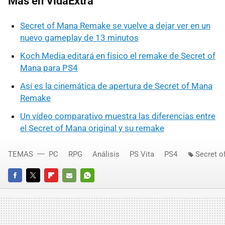
Más en VidaExtra
Secret of Mana Remake se vuelve a dejar ver en un
nuevo gameplay de 13 minutos
Koch Media editará en físico el remake de Secret of
Mana para PS4
Así es la cinemática de apertura de Secret of Mana
Remake
Un vídeo comparativo muestra las diferencias entre
el Secret of Mana original y su remake
TEMAS
PC
RPG
Análisis
PS Vita
PS4
Secret 
FACEBOOK
TWITTER
FLIPBOARD
E-
WHATSAPP
MAIL