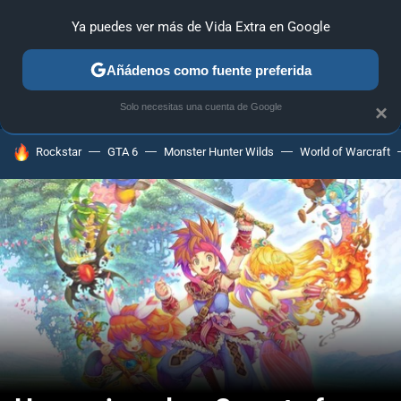
Ya puedes ver más de Vida Extra en Google
ANÁLISIS
GUÍAS Y TRUCOS
PC
SONY
NINTENDO
Añádenos como fuente preferida
Solo necesitas una cuenta de Google
×
HOY SE HABLA DE
Rockstar
GTA 6
Monster Hunter Wilds
World of Warcraft