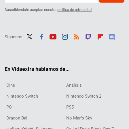
Suscribiéndote aceptas nuestra
política de privacidad
Síguenos
Twit
Fac
Yout
Inst
RSS
Twit
Flip
Disc
ter
ebo
ube
agra
ch
boar
ord
ok
m
d
En Vidaextra hablamos de...
Cine
Análisis
Nintendo Switch
Nintendo Switch 2
PC
PS5
Dragon Ball
No Man's Sky
Hollow Knight: Silksong
Call of Duty: Black Ops 7