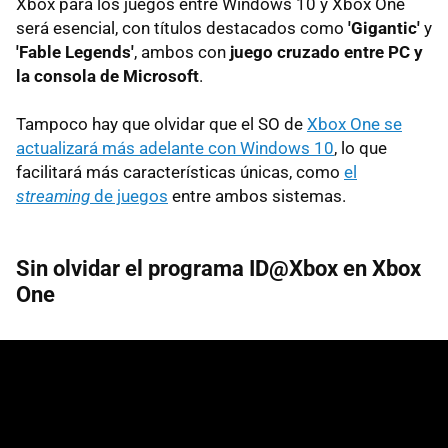
Xbox para los juegos entre Windows 10 y Xbox One
será esencial, con títulos destacados como
'Gigantic'
y
'Fable Legends'
, ambos con
juego cruzado entre PC y
la consola de Microsoft
.
Tampoco hay que olvidar que el SO de
Xbox One se
actualizará más adelante con Windows 10
, lo que
facilitará más características únicas, como
el
streaming
de juegos
entre ambos sistemas.
Sin olvidar el programa ID@Xbox en Xbox
One