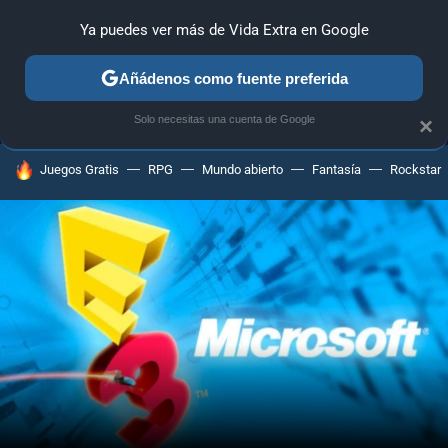
Ya puedes ver más de Vida Extra en Google
MENÚ
NUEVO
Añádenos como fuente preferida
ANÁLISIS
GUÍAS Y TRUCOS
PC
SONY
NINTENDO
Solo necesitas una cuenta de Google
×
HOY SE HABLA DE
Juegos Gratis
RPG
Mundo abierto
Fantasía
Rockstar