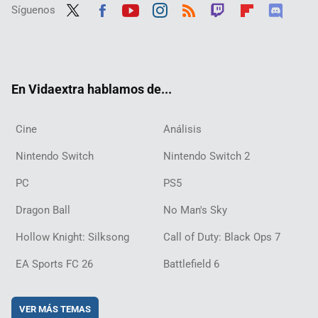
Síguenos
Twit
Fac
Yout
Inst
RSS
Twit
Flip
Disc
ter
ebo
ube
agra
ch
boar
ord
ok
m
d
En Vidaextra hablamos de...
Cine
Análisis
Nintendo Switch
Nintendo Switch 2
PC
PS5
Dragon Ball
No Man's Sky
Hollow Knight: Silksong
Call of Duty: Black Ops 7
EA Sports FC 26
Battlefield 6
VER MÁS TEMAS