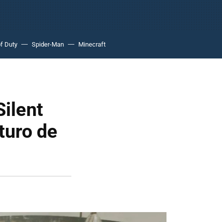
of Duty
Spider-Man
Minecraft
Silent
turo de