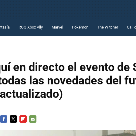
ntasía
ROG Xbox Ally
Marvel
Pokémon
The Witcher
Call 
uí en directo el evento de 
 todas las novedades del fu
(actualizado)
FACEBOOK
TWITTER
FLIPBOARD
E-
MAIL