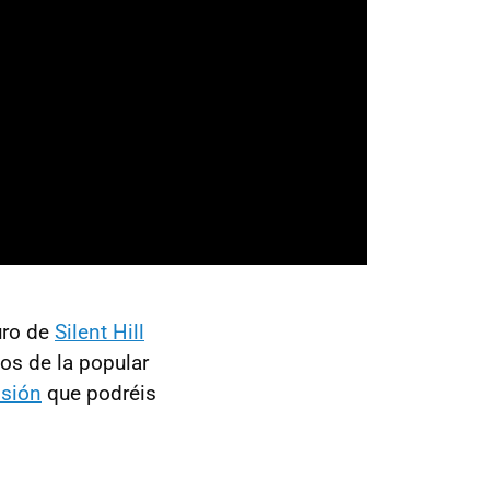
uro de
Silent Hill
os de la popular
isión
que podréis