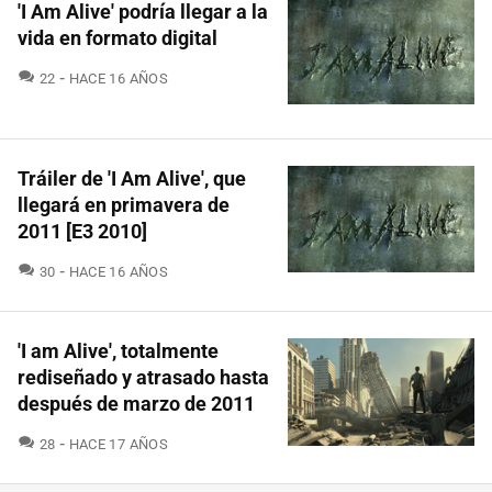
'I Am Alive' podría llegar a la
vida en formato digital
COMENTARIOS
22
HACE 16 AÑOS
Tráiler de 'I Am Alive', que
llegará en primavera de
2011 [E3 2010]
COMENTARIOS
30
HACE 16 AÑOS
'I am Alive', totalmente
rediseñado y atrasado hasta
después de marzo de 2011
COMENTARIOS
28
HACE 17 AÑOS