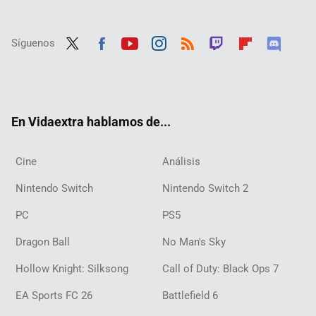
Síguenos
Twit
Fac
Yout
Inst
RSS
Twit
Flip
Disc
ter
ebo
ube
agra
ch
boar
ord
ok
m
d
En Vidaextra hablamos de...
Cine
Análisis
Nintendo Switch
Nintendo Switch 2
PC
PS5
Dragon Ball
No Man's Sky
Hollow Knight: Silksong
Call of Duty: Black Ops 7
EA Sports FC 26
Battlefield 6