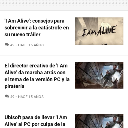
'I Am Alive': consejos para
sobrevivir a la catástrofe en
su nuevo tráiler
COMENTARIOS
42
HACE 15 AÑOS
El director creativo de 'I Am
Alive' da marcha atrás con
el tema de la versión PC y la
piratería
COMENTARIOS
49
HACE 15 AÑOS
Ubisoft pasa de llevar 'I Am
Alive' al PC por culpa de la