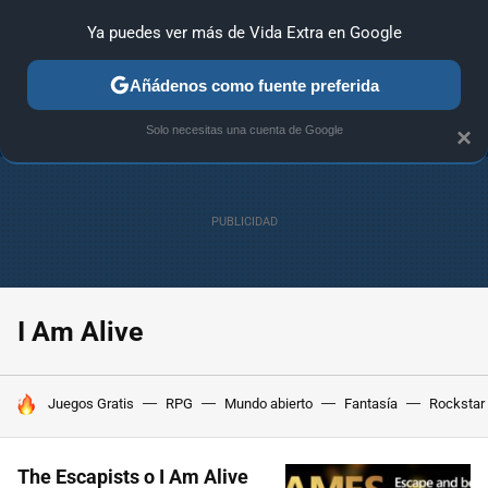
Ya puedes ver más de Vida Extra en Google
ANÁLISIS
GUÍAS Y TRUCOS
PC
SONY
NINTENDO
Añádenos como fuente preferida
Solo necesitas una cuenta de Google
×
I Am Alive
HOY SE HABLA DE
Juegos Gratis
RPG
Mundo abierto
Fantasía
Rockstar
The Escapists o I Am Alive