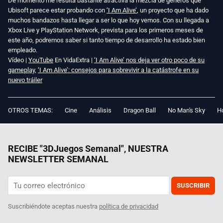
De momento me resulta bastante atractiva la mezcla de géneros que
Ubisoft parece estar probando con
‘I Am Alive’
, un proyecto que ha dado
muchos bandazos hasta llegar a ser lo que hoy vemos. Con su llegada a
Xbox Live y PlayStation Network, prevista para los primeros meses de
este año, podremos saber si tanto tiempo de desarrollo ha estado bien
empleado.
Vídeo |
YouTube
En VidaExtra |
‘I Am Alive’ nos deja ver otro poco de su
gameplay
,
‘I Am Alive’: consejos para sobrevivir a la catástrofe en su
nuevo tráiler
OTROS TEMAS:
Cine
Análisis
Dragon Ball
No Man's Sky
Ho
RECIBE "3DJuegos Semanal", NUESTRA
NEWSLETTER SEMANAL
SUSCRIBIR
Suscribiéndote aceptas nuestra
política de privacidad