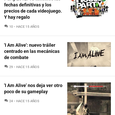
fechas definitivas y los
precios de cada videojuego.
Y hay regalo
COMENTARIOS
10
HACE 15 AÑOS
'I Am Alive': nuevo tráiler
centrado en las mecánicas
de combate
COMENTARIOS
29
HACE 15 AÑOS
'I Am Alive' nos deja ver otro
poco de su gameplay
COMENTARIOS
24
HACE 15 AÑOS