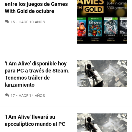
entre los juegos de Games
With Gold de octubre
COMENTARIOS
15
HACE 10 AÑOS
‘I Am Alive’ disponible hoy
para PC a través de Steam.
Tenemos tráiler de
lanzamiento
COMENTARIOS
17
HACE 14 AÑOS
'I Am Alive' llevará su
apocalíptico mundo al PC