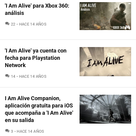
'I Am Alive' para Xbox 360:
análisis
COMENTARIOS
22
HACE 14 AÑOS
'I Am Alive' ya cuenta con
fecha para Playstation
Network
COMENTARIOS
14
HACE 14 AÑOS
I Am Alive Companion,
aplicación gratuita para iOS
que acompaña a 'I Am Alive'
en su salida
COMENTARIOS
3
HACE 14 AÑOS