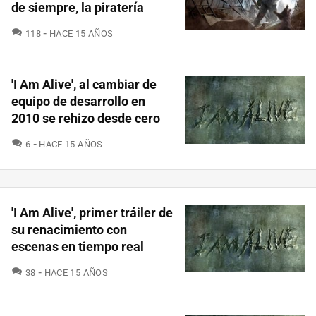
de siempre, la piratería
COMENTARIOS
118
HACE 15 AÑOS
'I Am Alive', al cambiar de
equipo de desarrollo en
2010 se rehizo desde cero
COMENTARIOS
6
HACE 15 AÑOS
'I Am Alive', primer tráiler de
su renacimiento con
escenas en tiempo real
COMENTARIOS
38
HACE 15 AÑOS