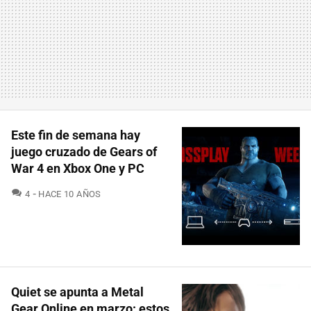
Este fin de semana hay
juego cruzado de Gears of
War 4 en Xbox One y PC
COMENTARIOS
4
HACE 10 AÑOS
Quiet se apunta a Metal
Gear Online en marzo: estos