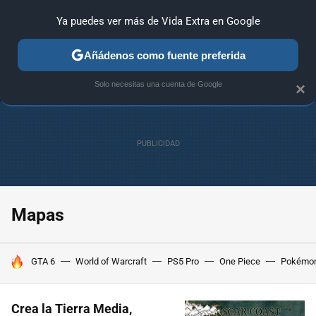
Ya puedes ver más de Vida Extra en Google
ANÁLISIS
GUÍAS Y TRUCOS
PC
SONY
NINTENDO
Añádenos como fuente preferida
Solo necesitas una cuenta de Google
×
Mapas
HOY SE HABLA DE
GTA 6
World of Warcraft
PS5 Pro
One Piece
Pokémo
Crea la Tierra Media,