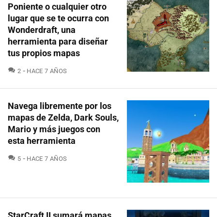
Poniente o cualquier otro
lugar que se te ocurra con
Wonderdraft, una
herramienta para diseñar
tus propios mapas
COMENTARIOS
2
HACE 7 AÑOS
Navega libremente por los
mapas de Zelda, Dark Souls,
Mario y más juegos con
esta herramienta
COMENTARIOS
5
HACE 7 AÑOS
StarCraft II sumará mapas