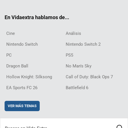
ter
ebo
ube
agra
ch
boar
ord
ok
m
d
En Vidaextra hablamos de...
Cine
Análisis
Nintendo Switch
Nintendo Switch 2
PC
PS5
Dragon Ball
No Man's Sky
Hollow Knight: Silksong
Call of Duty: Black Ops 7
EA Sports FC 26
Battlefield 6
VER MÁS TEMAS