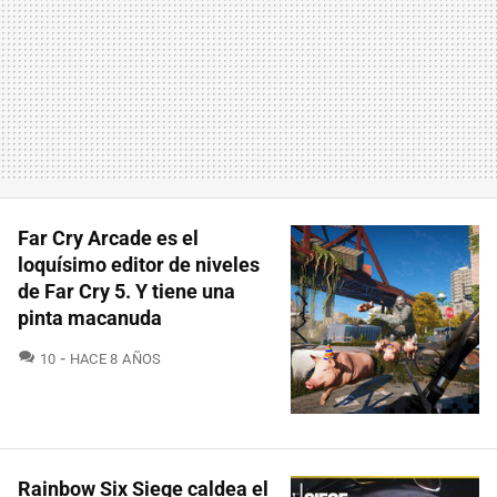
Far Cry Arcade es el
loquísimo editor de niveles
de Far Cry 5. Y tiene una
pinta macanuda
COMENTARIOS
10
HACE 8 AÑOS
Rainbow Six Siege caldea el