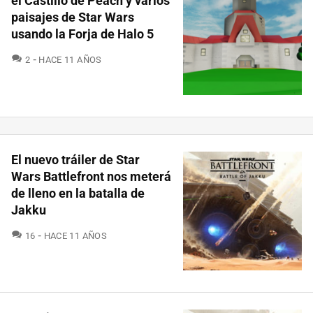
el Castillo de Peach y varios
paisajes de Star Wars
usando la Forja de Halo 5
COMENTARIOS
2
HACE 11 AÑOS
El nuevo tráiler de Star
Wars Battlefront nos meterá
de lleno en la batalla de
Jakku
COMENTARIOS
16
HACE 11 AÑOS