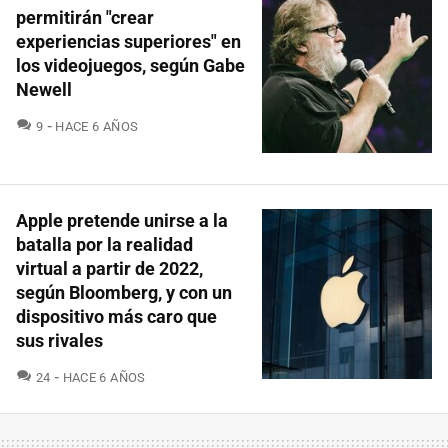
permitirán "crear
experiencias superiores" en
los videojuegos, según Gabe
Newell
COMENTARIOS
9
HACE 6 AÑOS
Apple pretende unirse a la
batalla por la realidad
virtual a partir de 2022,
según Bloomberg, y con un
dispositivo más caro que
sus rivales
COMENTARIOS
24
HACE 6 AÑOS