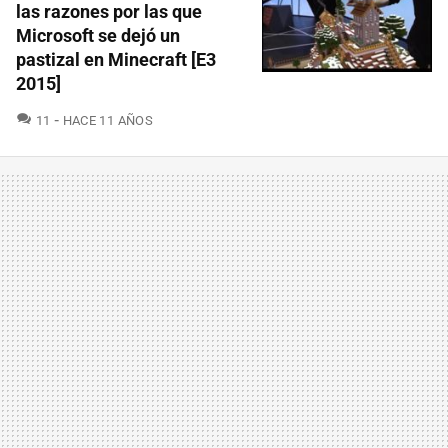
las razones por las que
Microsoft se dejó un
pastizal en Minecraft [E3
2015]
COMENTARIOS
11
HACE 11 AÑOS