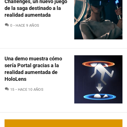
Challenges, un nuevo juego
de la saga destinado a la
realidad aumentada
COMENTARIOS
0
HACE 9 AÑOS
Una demo muestra cómo
sería Portal gracias a la
realidad aumentada de
HoloLens
COMENTARIOS
15
HACE 10 AÑOS