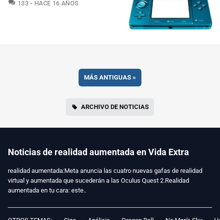
COMENTARIOS
133
HACE 16 AÑOS
MÁS ANTIGUAS
»
ARCHIVO DE NOTICIAS
Noticias de realidad aumentada en Vida Extra
realidad aumentada:Meta anuncia las cuatro nuevas gafas de realidad
virtual y aumentada que sucederán a las Oculus Quest 2.Realidad
aumentada en tu cara: este..