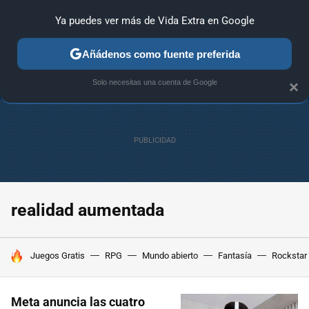
Ya puedes ver más de Vida Extra en Google
ANÁLISIS
GUÍAS Y TRUCOS
PC
SONY
NINTENDO
Añádenos como fuente preferida
Solo necesitas una cuenta de Google
×
realidad aumentada
HOY SE HABLA DE
Juegos Gratis
RPG
Mundo abierto
Fantasía
Rockstar
Meta anuncia las cuatro