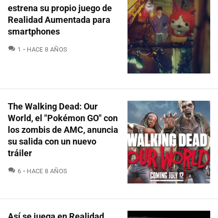
estrena su propio juego de
Realidad Aumentada para
smartphones
COMENTARIOS
1
HACE 8 AÑOS
The Walking Dead: Our
World, el "Pokémon GO" con
los zombis de AMC, anuncia
su salida con un nuevo
tráiler
COMENTARIOS
6
HACE 8 AÑOS
Así se juega en Realidad