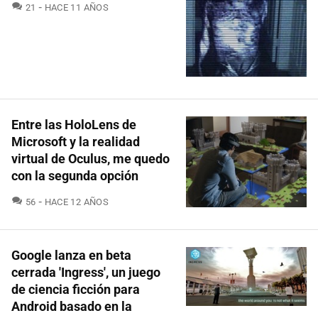
COMENTARIOS
21
HACE 11 AÑOS
Entre las HoloLens de
Microsoft y la realidad
virtual de Oculus, me quedo
con la segunda opción
COMENTARIOS
56
HACE 12 AÑOS
Google lanza en beta
cerrada 'Ingress', un juego
de ciencia ficción para
Android basado en la