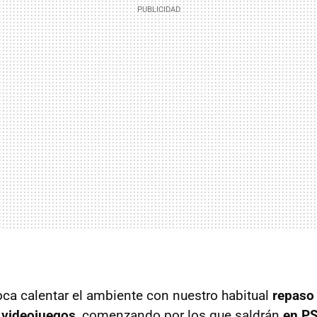
toca calentar el ambiente con nuestro habitual
repaso 
 videojuegos
, comenzando por los que saldrán
en PS