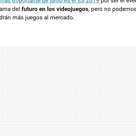
 más importante de junio es el E3 2019
por ser el ev
rama del
futuro en los videojuegos
, pero no podemos
drán más juegos al mercado.