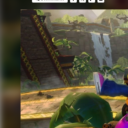
FACEBOOK
TWITTER
FLIPBOARD
E-
MAIL