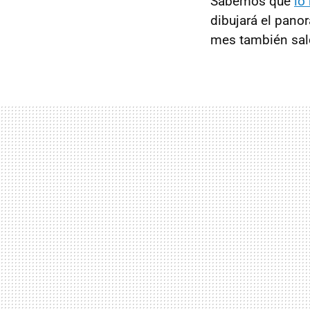
Sabemos que
lo
dibujará el pano
mes también sal