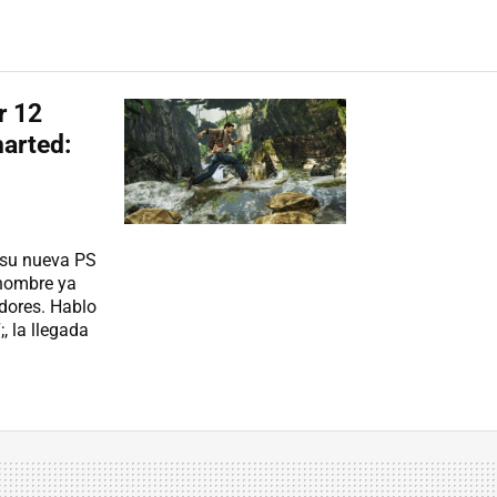
S
r 12
arted:
 su nueva PS
 nombre ya
dores. Hablo
 la llegada