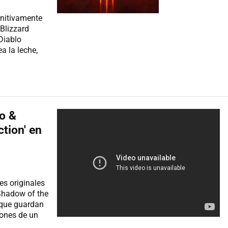
initivamente
 Blizzard
Diablo
a la leche,
o &
tion' en
es originales
Shadow of the
 que guardan
ciones de un