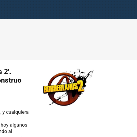
 2'.
onstruo
 y cualquiera
 hoy algunos
ndo al