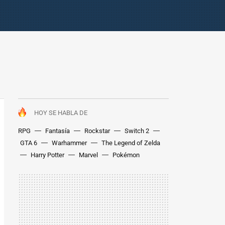
HOY SE HABLA DE
RPG
Fantasía
Rockstar
Switch 2
GTA 6
Warhammer
The Legend of Zelda
Harry Potter
Marvel
Pokémon