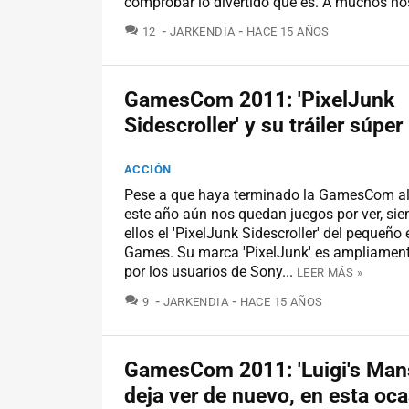
comprobar lo divertido que es. A muchos nos
COMENTARIOS
12
JARKENDIA
HACE 15 AÑOS
GamesCom 2011: 'PixelJunk
Sidescroller' y su tráiler súper
ACCIÓN
Pese a que haya terminado la GamesCom a
este año aún nos quedan juegos por ver, si
ellos el 'PixelJunk Sidescroller' del pequeño
Games. Su marca 'PixelJunk' es ampliamen
por los usuarios de Sony...
LEER MÁS »
COMENTARIOS
9
JARKENDIA
HACE 15 AÑOS
GamesCom 2011: 'Luigi's Mans
deja ver de nuevo, en esta oc