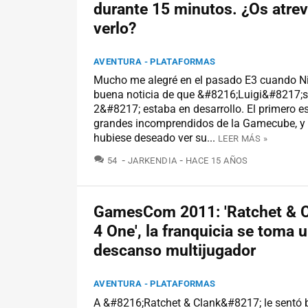
durante 15 minutos. ¿Os atrev
verlo?
AVENTURA - PLATAFORMAS
Mucho me alegré en el pasado E3 cuando Ni
buena noticia de que &#8216;Luigi&#8217;
2&#8217; estaba en desarrollo. El primero e
grandes incomprendidos de la Gamecube, y 
hubiese deseado ver su...
LEER MÁS »
COMENTARIOS
54
JARKENDIA
HACE 15 AÑOS
GamesCom 2011: 'Ratchet & C
4 One', la franquicia se toma 
descanso multijugador
AVENTURA - PLATAFORMAS
A &#8216;Ratchet & Clank&#8217; le sentó b