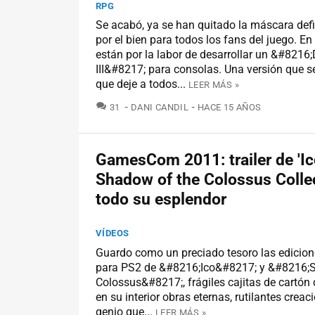
RPG
Se acabó, ya se han quitado la máscara def
por el bien para todos los fans del juego. En
están por la labor de desarrollar un &#8216;
III&#8217; para consolas. Una versión que se
que deje a todos...
LEER MÁS »
COMENTARIOS
31
DANI CANDIL
HACE 15 AÑOS
GamesCom 2011: trailer de 'Ic
Shadow of the Colossus Collec
todo su esplendor
VÍDEOS
Guardo como un preciado tesoro las edicion
para PS2 de &#8216;Ico&#8217; y &#8216;
Colossus&#8217;, frágiles cajitas de cartón
en su interior obras eternas, rutilantes crea
genio que...
LEER MÁS »