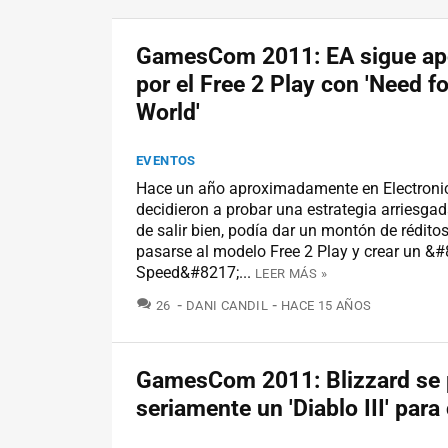
GamesCom 2011: EA sigue ap
por el Free 2 Play con 'Need f
World'
EVENTOS
Hace un año aproximadamente en Electronic
decidieron a probar una estrategia arriesgad
de salir bien, podía dar un montón de rédito
pasarse al modelo Free 2 Play y crear un &
Speed&#8217;...
LEER MÁS »
COMENTARIOS
26
DANI CANDIL
HACE 15 AÑOS
GamesCom 2011: Blizzard se 
seriamente un 'Diablo III' para