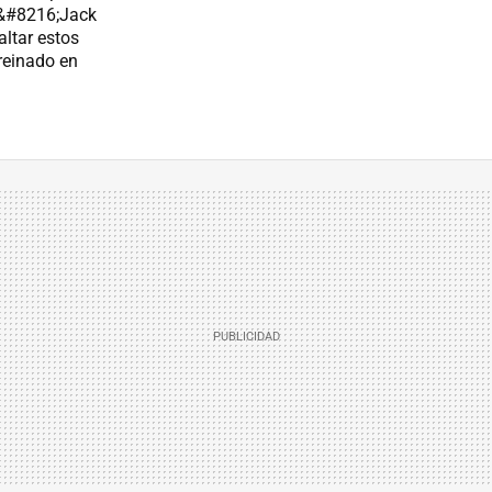
 &#8216;Jack
ltar estos
 reinado en
S