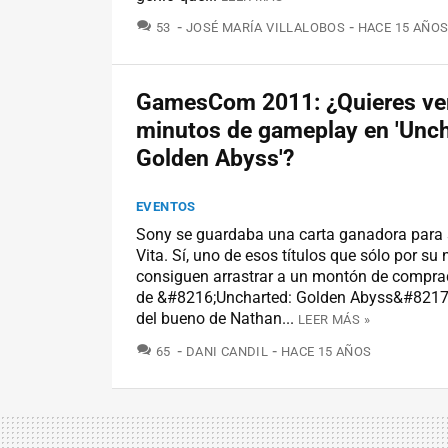
COMENTARIOS
53
JOSÉ MARÍA VILLALOBOS
HACE 15 AÑO
GamesCom 2011: ¿Quieres ve
minutos de gameplay en 'Unch
Golden Abyss'?
EVENTOS
Sony se guardaba una carta ganadora para
Vita. Sí, uno de esos títulos que sólo por su
consiguen arrastrar a un montón de compra
de &#8216;Uncharted: Golden Abyss&#8217;,
del bueno de Nathan...
LEER MÁS »
COMENTARIOS
65
DANI CANDIL
HACE 15 AÑOS