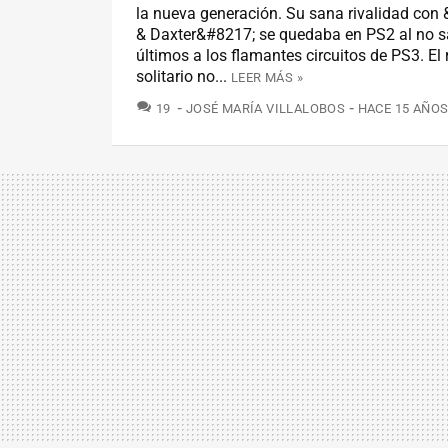
la nueva generación. Su sana rivalidad con
& Daxter&#8217; se quedaba en PS2 al no sa
últimos a los flamantes circuitos de PS3. El
solitario no...
LEER MÁS »
COMENTARIOS
19
JOSÉ MARÍA VILLALOBOS
HACE 15 AÑO