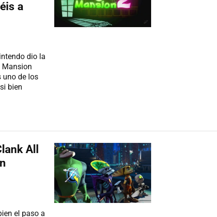
éis a
ntendo dio la
s Mansion
s uno de los
si bien
lank All
un
ien el paso a