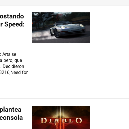
ostando
or Speed:
 Arts se
a pero, que
s. Decidieron
#8216;Need for
plantea
 consola