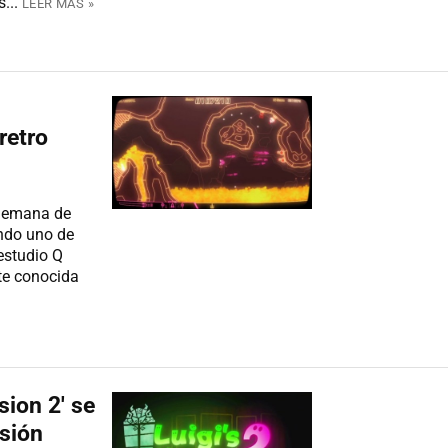
...
LEER MÁS »
 retro
lemana de
endo uno de
 estudio Q
te conocida
ion 2' se
asión