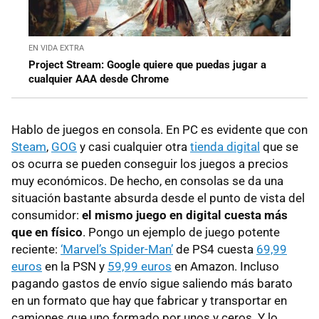
EN VIDA EXTRA
Project Stream: Google quiere que puedas jugar a
cualquier AAA desde Chrome
Hablo de juegos en consola. En PC es evidente que con
Steam
,
GOG
y casi cualquier otra
tienda digital
que se
os ocurra se pueden conseguir los juegos a precios
muy económicos. De hecho, en consolas se da una
situación bastante absurda desde el punto de vista del
consumidor:
el mismo juego en digital cuesta más
que en físico
. Pongo un ejemplo de juego potente
reciente:
‘Marvel’s Spider-Man’
de PS4 cuesta
69,99
euros
en la PSN y
59,99 euros
en Amazon. Incluso
pagando gastos de envío sigue saliendo más barato
en un formato que hay que fabricar y transportar en
camiones que uno formado por unos y ceros. Y lo