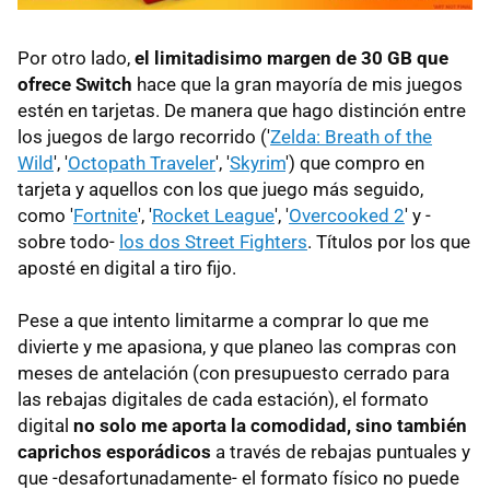
Por otro lado,
el limitadisimo margen de 30 GB que
ofrece Switch
hace que la gran mayoría de mis juegos
estén en tarjetas. De manera que hago distinción entre
los juegos de largo recorrido ('
Zelda: Breath of the
Wild
', '
Octopath Traveler
', '
Skyrim
') que compro en
tarjeta y aquellos con los que juego más seguido,
como '
Fortnite
', '
Rocket League
', '
Overcooked 2
' y -
sobre todo-
los dos Street Fighters
. Títulos por los que
aposté en digital a tiro fijo.
Pese a que intento limitarme a comprar lo que me
divierte y me apasiona, y que planeo las compras con
meses de antelación (con presupuesto cerrado para
las rebajas digitales de cada estación), el formato
digital
no solo me aporta la comodidad, sino también
caprichos esporádicos
a través de rebajas puntuales y
que -desafortunadamente- el formato físico no puede