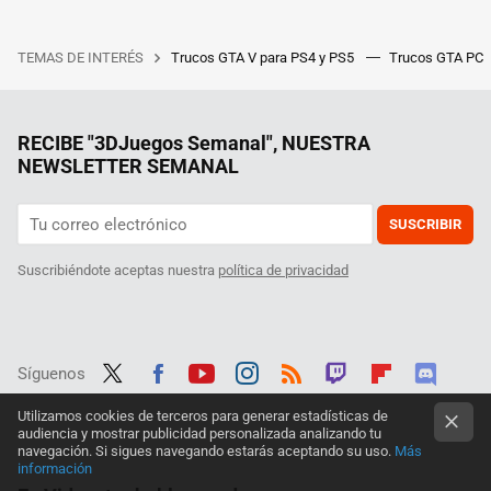
TEMAS DE INTERÉS
Trucos GTA V para PS4 y PS5
Trucos GTA PC
RECIBE "3DJuegos Semanal", NUESTRA
NEWSLETTER SEMANAL
SUSCRIBIR
Suscribiéndote aceptas nuestra
política de privacidad
Síguenos
Twit
Fac
Yout
Inst
RSS
Twit
Flip
Disc
Utilizamos cookies de terceros para generar estadísticas de
audiencia y mostrar publicidad personalizada analizando tu
ter
ebo
ube
agra
ch
boar
ord
navegación. Si sigues navegando estarás aceptando su uso.
Más
información
ok
m
d