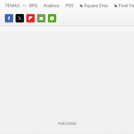
TEMAS
RPG
Análisis
PS5
Square Enix
Final F
FACEBOOK
TWITTER
FLIPBOARD
E-
WHATSAPP
MAIL