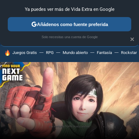
Ya puedes ver más de Vida Extra en Google
MENÚ
NUEVO
Añádenos como fuente preferida
ANÁLISIS
GUÍAS Y TRUCOS
PC
SONY
NINTENDO
Solo necesitas una cuenta de Google
×
HOY SE HABLA DE
Juegos Gratis
RPG
Mundo abierto
Fantasía
Rockstar