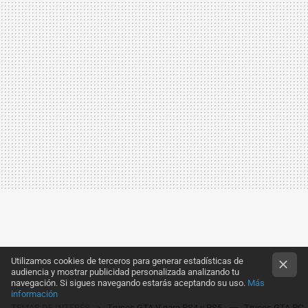
Utilizamos cookies de terceros para generar estadísticas de
audiencia y mostrar publicidad personalizada analizando tu
navegación. Si sigues navegando estarás aceptando su uso.
Más
información
TEMAS DE INTERÉS
Trucos GTA V para PS4 y PS5
Trucos GTA PC