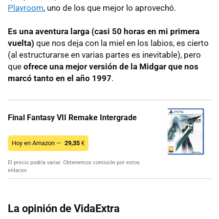
Playroom
, uno de los que mejor lo aprovechó.
Es una aventura larga (casi 50 horas en mi primera
vuelta)
que nos deja con la miel en los labios, es cierto
(al estructurarse en varias partes es inevitable), pero
que
ofrece una mejor versión de la Midgar que nos
marcó tanto en el año 1997
.
Final Fantasy VII Remake Intergrade
Hoy en Amazon —
29,35
€
El precio podría variar. Obtenemos comisión por estos
enlaces
La opinión de VidaExtra