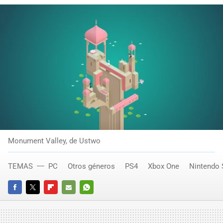
Monument Valley, de Ustwo
TEMAS
PC
Otros géneros
PS4
Xbox One
Nintendo 
FACEBOOK
TWITTER
FLIPBOARD
E-
WHATSAPP
MAIL