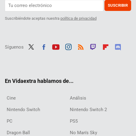
SUSCRIBIR
Suscribiéndote aceptas nuestra
política de privacidad
Síguenos
Twit
Fac
Yout
Inst
RSS
Twit
Flip
Disc
ter
ebo
ube
agra
ch
boar
ord
ok
m
d
En Vidaextra hablamos de...
Cine
Análisis
Nintendo Switch
Nintendo Switch 2
PC
PS5
Dragon Ball
No Man's Sky