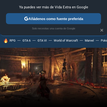
Ya puedes ver más de Vida Extra en Google
MENÚ
NUEVO
Añádenos como fuente preferida
ANÁLISIS
GUÍAS Y TRUCOS
PC
SONY
NINTENDO
Solo necesitas una cuenta de Google
×
HOY SE HABLA DE
RPG
GTA 6
GTA VI
World of Warcraft
Marvel
Pok