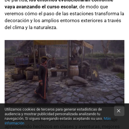
vaya avanzando el curso escolar
, de modo que
veremos cómo el paso de las estaciones transforma la
decoración y los amplios entornos exteriores a través
del clima y la naturaleza.
Utilizamos cookies de terceros para generar estadísticas de
audiencia y mostrar publicidad personalizada analizando tu
navegación. Si sigues navegando estarás aceptando su uso.
Más
Además, mientras más avancemos como personaje
información
aprendiendo hechizos en clases y aventuras, mejores