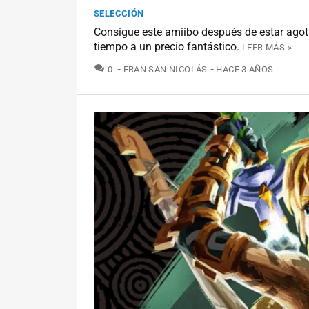
SELECCIÓN
Consigue este amiibo después de estar ago
tiempo a un precio fantástico.
LEER MÁS »
COMENTARIOS
0
FRAN SAN NICOLÁS
HACE 3 AÑOS