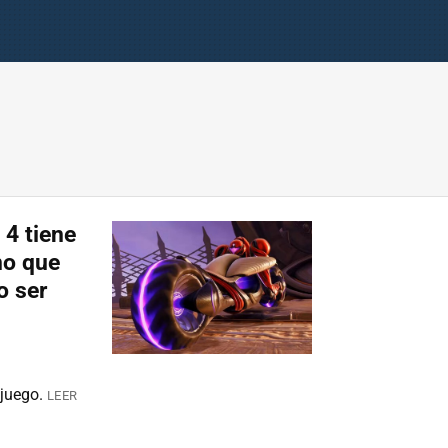
 4 tiene
no que
o ser
 juego.
LEER