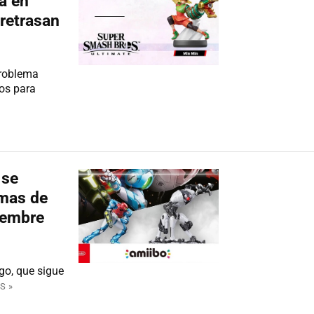
ta en
 retrasan
problema
tos para
 se
emas de
viembre
ego, que sigue
S »