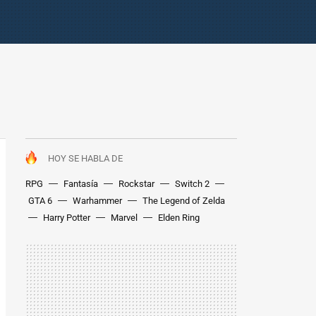
HOY SE HABLA DE
RPG
Fantasía
Rockstar
Switch 2
GTA 6
Warhammer
The Legend of Zelda
Harry Potter
Marvel
Elden Ring