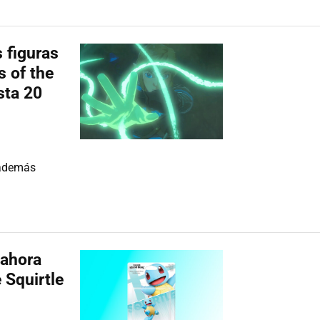
s figuras
s of the
sta 20
 además
 ahora
 Squirtle