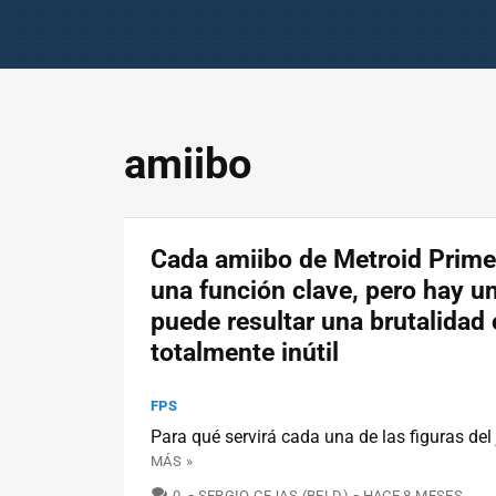
amiibo
Cada amiibo de Metroid Prime
una función clave, pero hay u
puede resultar una brutalidad 
totalmente inútil
FPS
Para qué servirá cada una de las figuras del
MÁS »
COMENTARIOS
0
SERGIO CEJAS (BELD)
HACE 8 MESES