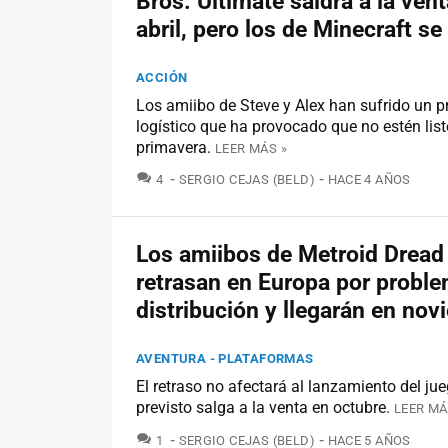
Bros. Ultimate saldrá a la ven
abril, pero los de Minecraft se
ACCIÓN
Los amiibo de Steve y Alex han sufrido un 
logístico que ha provocado que no estén lis
primavera.
LEER MÁS »
COMENTARIOS
4
SERGIO CEJAS (BELD)
HACE 4 AÑOS
Los amiibos de Metroid Dread
retrasan en Europa por probl
distribución y llegarán en no
AVENTURA - PLATAFORMAS
El retraso no afectará al lanzamiento del ju
previsto salga a la venta en octubre.
LEER MÁ
COMENTARIOS
1
SERGIO CEJAS (BELD)
HACE 5 AÑOS