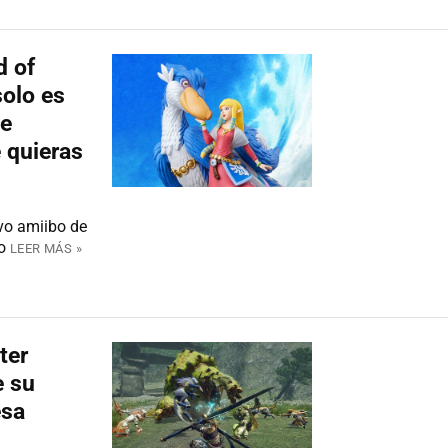
d of
olo es
te
 quieras
evo amiibo de
o
LEER MÁS »
ter
e su
esa