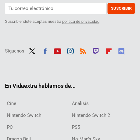
SUSCRIBIR
Suscribiéndote aceptas nuestra
política de privacidad
Síguenos
Twit
Fac
Yout
Inst
RSS
Twit
Flip
Disc
ter
ebo
ube
agra
ch
boar
ord
ok
m
d
En Vidaextra hablamos de...
Cine
Análisis
Nintendo Switch
Nintendo Switch 2
PC
PS5
Dragon Ball
No Man's Sky