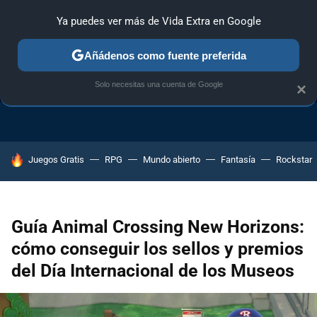
Ya puedes ver más de Vida Extra en Google
Añádenos como fuente preferida
TRUCOS PS4
TRUCOS PC
TRUCOS XBOX ONE
Solo necesitas una cuenta de Google
×
HOY SE HABLA DE
Juegos Gratis
RPG
Mundo abierto
Fantasía
Rockstar
Guía Animal Crossing New Horizons:
cómo conseguir los sellos y premios
del Día Internacional de los Museos