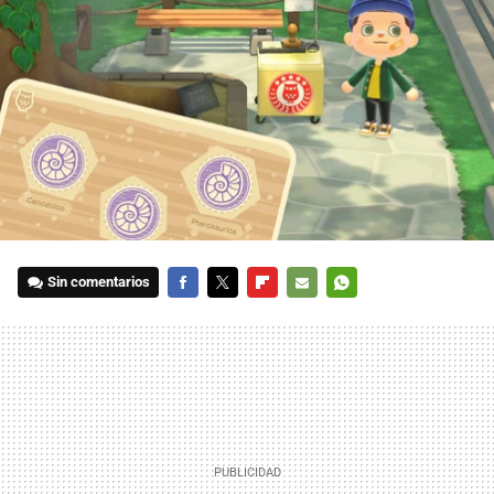
Sin comentarios
FACEBOOK
TWITTER
FLIPBOARD
E-
WHATSAPP
MAIL