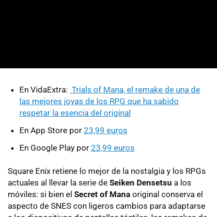
En VidaExtra:
Trials of Mana, el remake de una de
las mejores joyas de los RPG que ha sabido
respetar la esencia del original
En App Store por
23,99 euros
En Google Play por
23,99 euros
Square Enix retiene lo mejor de la nostalgia y los RPGs
actuales al llevar la serie de
Seiken Densetsu
a los
móviles: si bien el
Secret of Mana
original conserva el
aspecto de SNES con ligeros cambios para adaptarse