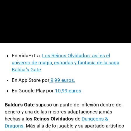
En VidaExtra:
Los Reinos Olvidados: así es el
universo de magia, espadas y fantasía de la saga
Baldur’s Gate
En App Store por
9,99 euros.
En Google Play por
10,99 euros
Baldur's Gate
supuso un punto de inflexión dentro del
género y una de las mejores adaptaciones jamás
hechas a
los Reinos Olvidados
de
Dungeons &
Dragons.
Más allá de lo jugable y su apartado artístico