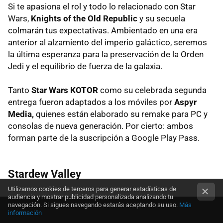
Si te apasiona el rol y todo lo relacionado con Star
Wars,
Knights of the Old Republic
y su secuela
colmarán tus expectativas. Ambientado en una era
anterior al alzamiento del imperio galáctico, seremos
la última esperanza para la preservación de la Orden
Jedi y el equilibrio de fuerza de la galaxia.
Tanto
Star Wars KOTOR
como su celebrada segunda
entrega fueron adaptados a los móviles por
Aspyr
Media,
quienes están elaborado su remake para PC y
consolas de nueva generación. Por cierto: ambos
forman parte de la suscripción a Google Play Pass.
Stardew Valley
Utilizamos cookies de terceros para generar estadísticas de
audiencia y mostrar publicidad personalizada analizando tu
navegación. Si sigues navegando estarás aceptando su uso.
Más
información