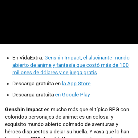
En VidaExtra:
Genshin Impact, el alucinante mundo
abierto de anime y fantasía que costó más de 100
millones de dólares y se juega gratis
Descarga gratuita en
la App Store
Descarga gratuita
en Google Play
Genshin Impact
es mucho más que el típico RPG con
coloridos personajes de anime: es un colosal y
exquisito mundo abierto colmado de aventuras y
héroes dispuestos a dejar su huella. Y vaya que lo han