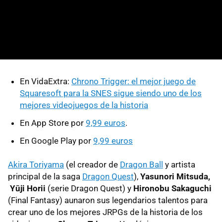
En VidaExtra:
Chrono Trigger: el mejor juego de
Squaresoft para la SNES sigue siendo uno de los
mejores videojuegos de la historia
En App Store por
9,99 euros
.
En Google Play por
9,99 euros
Akira Toriyama
(el creador de
Dragon Ball
y artista
principal de la saga
Dragon Quest
),
Yasunori Mitsuda,
Yūji Horii
(serie Dragon Quest) y
Hironobu Sakaguchi
(Final Fantasy) aunaron sus legendarios talentos para
crear uno de los mejores JRPGs de la historia de los