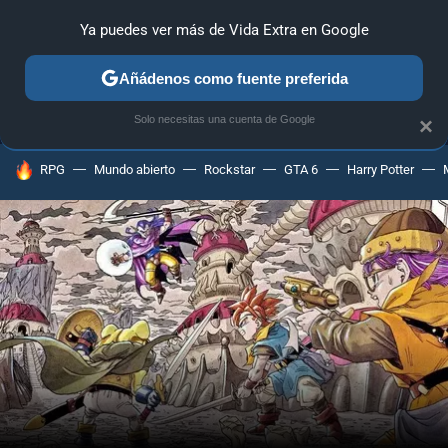
Ya puedes ver más de Vida Extra en Google
MENÚ
NUEVO
Añádenos como fuente preferida
ANÁLISIS
GUÍAS Y TRUCOS
PC
SONY
NINTENDO
Solo necesitas una cuenta de Google
×
HOY SE HABLA DE
RPG
Mundo abierto
Rockstar
GTA 6
Harry Potter