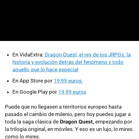
En VidaExtra:
Dragon Quest, el rey de los JRPGs: la
historia y evolución detrás del fenómeno y todo
aquello que lo hace especial
En App Store por
19,99 euros.
En Google Play por
19,99 euros
Puede que no llegasen a territorios europeo hasta
pasado el cambio de milenio, pero hoy puedes jugar a
toda la saga clásica de
Dragon Quest,
empezando por
la trilogía original, en móviles. Y eso es un lujo, lo mires
como lo mires.