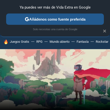
Ya puedes ver más de Vida Extra en Google
MENÚ
NUEVO
Añádenos como fuente preferida
ANÁLISIS
GUÍAS Y TRUCOS
PC
SONY
NINTENDO
Solo necesitas una cuenta de Google
×
HOY SE HABLA DE
Juegos Gratis
RPG
Mundo abierto
Fantasía
Rockstar