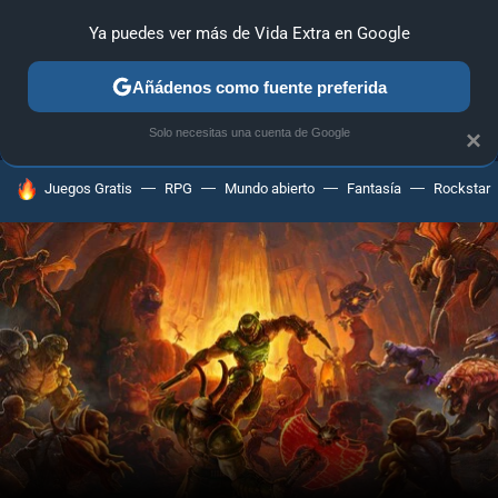
Ya puedes ver más de Vida Extra en Google
MENÚ
NUEVO
Añádenos como fuente preferida
ANÁLISIS
GUÍAS Y TRUCOS
PC
SONY
NINTENDO
Solo necesitas una cuenta de Google
×
HOY SE HABLA DE
Juegos Gratis
RPG
Mundo abierto
Fantasía
Rockstar