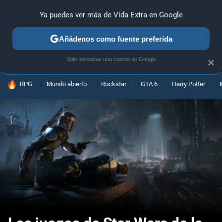
Ya puedes ver más de Vida Extra en Google
MENÚ
NUEVO
Añádenos como fuente preferida
ANÁLISIS
GUÍAS Y TRUCOS
PC
SONY
NINTENDO
Solo necesitas una cuenta de Google
×
HOY SE HABLA DE
RPG
Mundo abierto
Rockstar
GTA 6
Harry Potter