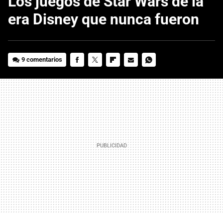
Los juegos de Star Wars de la
era Disney que nunca fueron
9 comentarios
FACEBOOK
TWITTER
FLIPBOARD
E-
WHATSAPP
MAIL