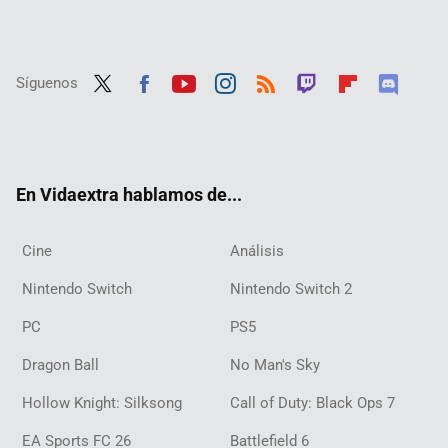
Síguenos
Twit
Fac
Yout
Inst
RSS
Twit
Flip
Disc
ter
ebo
ube
agra
ch
boar
ord
ok
m
d
En Vidaextra hablamos de...
Cine
Análisis
Nintendo Switch
Nintendo Switch 2
PC
PS5
Dragon Ball
No Man's Sky
Hollow Knight: Silksong
Call of Duty: Black Ops 7
EA Sports FC 26
Battlefield 6