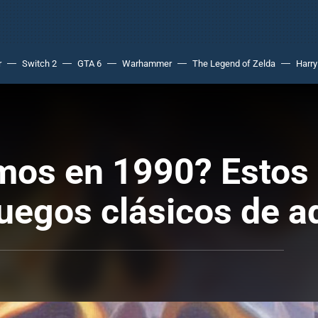
r
Switch 2
GTA 6
Warhammer
The Legend of Zelda
Harry
mos en 1990? Estos 
uegos clásicos de a