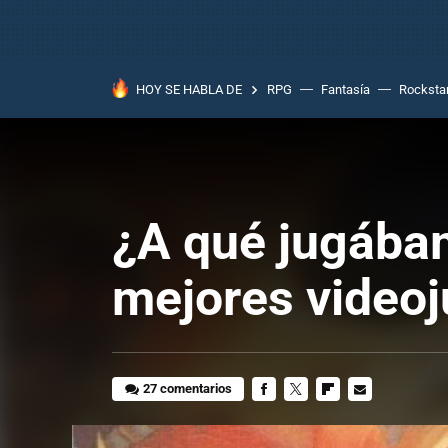
HOY SE HABLA DE
RPG
Fantasía
Rocksta
¿A qué jugába
mejores videoj
27 comentarios
FACEBOOK
TWITTER
FLIPBOARD
E-
MAIL