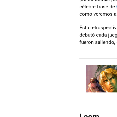
célebre frase de
como veremos a 
Esta retrospect
debutó cada jue
fueron saliendo,
Loom