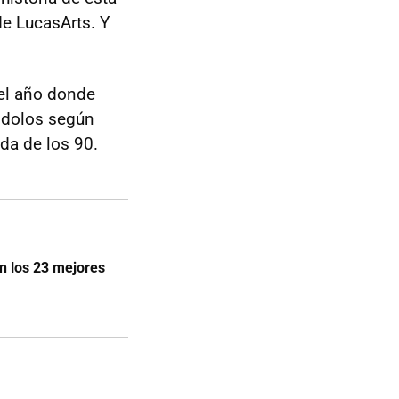
e LucasArts. Y
el año donde
ndolos según
da de los 90.
n los 23 mejores