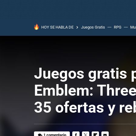
HOY SE HABLA DE
Juegos Gratis
RPG
Mun
Juegos gratis p
Emblem: Three 
35 ofertas y r
1 comentario