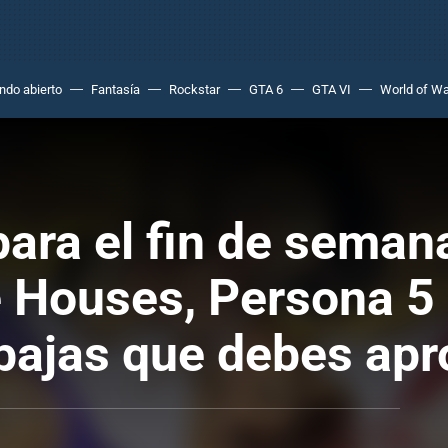
do abierto
Fantasía
Rockstar
GTA 6
GTA VI
World of Wa
ara el fin de semana
Houses, Persona 5 
ebajas que debes ap