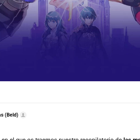
as (Beld)
a en el que os traemos nuestro recopilatorio de
las me