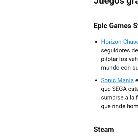
Juegos gra
Epic Games S
Horizon Chas
seguidores d
pilotar los ve
mundo con sus
Sonic Mania
e
que SEGA está
sumarse a la 
que rinde hom
Steam