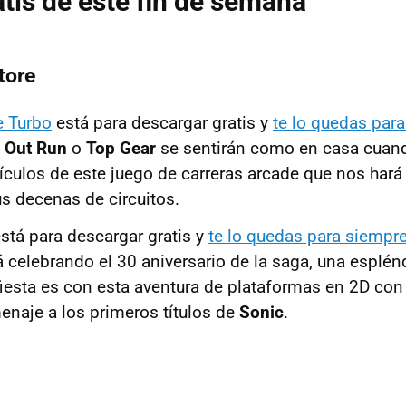
tis de este fin de semana
tore
e Turbo
está para descargar gratis y
te lo quedas par
e
Out Run
o
Top Gear
se sentirán como en casa cuan
hículos de este juego de carreras arcade que nos hará 
 decenas de circuitos.
stá para descargar gratis y
te lo quedas para siempr
 celebrando el 30 aniversario de la saga, una esplé
fiesta es con esta aventura de plataformas en 2D con 
enaje a los primeros títulos de
Sonic
.