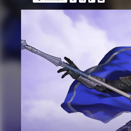
FACEBOOK
TWITTER
FLIPBOARD
E-
MAIL