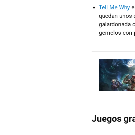
Tell Me Why
e
quedan unos d
galardonada 
gemelos con p
Juegos gra