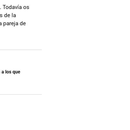
. Todavía os
s de la
a pareja de
 a los que